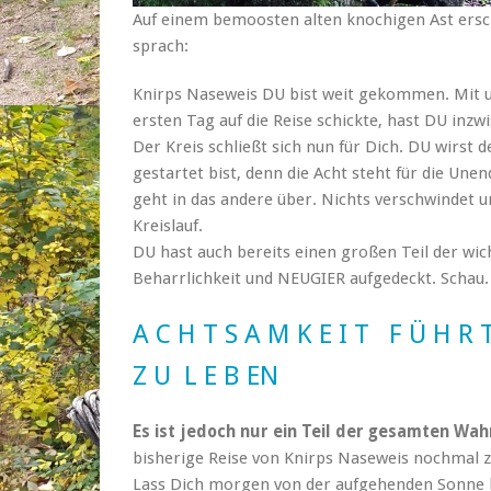
Auf einem bemoosten alten knochigen Ast ersc
sprach:
Knirps Naseweis DU bist weit gekommen. Mit
ersten Tag auf die Reise schickte, hast DU inzw
Der Kreis schließt sich nun für Dich. DU wir
gestartet bist, denn die Acht steht für die Unen
geht in das andere über. Nichts verschwindet u
Kreislauf.
DU hast auch bereits einen großen Teil der wi
Beharrlichkeit und NEUGIER aufgedeckt. Schau.
A
C
H
T
S
A
M
K
E
I
T
F
Ü
H
R
Z
U
L
E
B
E
N
Es ist jedoch nur ein Teil der gesamten Wah
bisherige Reise von Knirps Naseweis nochmal z
Lass Dich morgen von der aufgehenden Sonne le