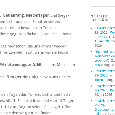
d
Neuanfang
,
Niederlagen
und Siege-
NEUESTE
BEITRÄGE
en Licht und auch Schattenseiten.
braucht einen besonderen Teil der
Heureka der 
32- 2026- Wo
diese gegensätzlichen Seiten des Lebens
Buches VII- 3. 
August 2026
5
2026
n des Menschen, die uns immer wieder
Erkenntnisse 
ch verzweifeln lässt, wenn wir sie falsch
Weisheiten de
Lebens VI- Zi
BEN
notwendigste GIER
, die uns Menschen
800
4. August
Heureka der 
31- 2026- of
 der
Neugier
die Habgier von uns Besitz
Türen
1. Augu
Heureka der 
30- 2026- Reb
eiden Tagen das Tor des Lichts und hatte
26. Juli 2026
chöpft. Er hatte in den letzten 13 Tagen
Heureka der 
29- 2026-
 UHU vom Beginn seiner Reise getroffen.
Glücksmoment
 musste den Weg zurück finden.
Juli
19. Juli 20