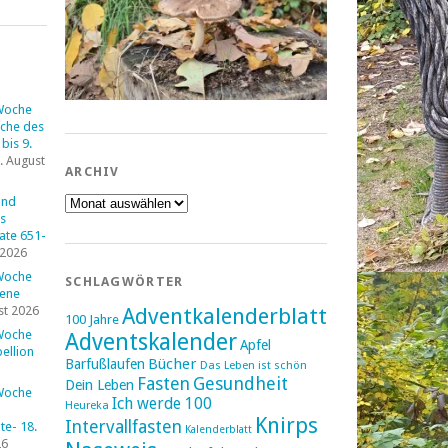
Woche
che des
bis 9.
. August
ARCHIV
Archiv
und
s
tate 651-
 2026
Woche
SCHLAGWÖRTER
fene
st 2026
Adventkalenderblatt
100 Jahre
Woche
Adventskalender
Apfel
ellion
Bücher
Barfußlaufen
Das Leben ist schön
Fasten
Gesundheit
Dein Leben
Woche
Ich werde 100
Heureka
Knirps
Intervallfasten
e- 18.
Kalenderblatt
26