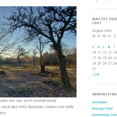
WAS IST OD
LOS?
August 2026
M
D
M
D
F
3
4
5
6
7
10
11
12
13
14
17
18
19
20
21
24
25
26
27
28
31
« Juli
ADMINISTR
 kann mir nur noch einmal seine
Anmelden
ch noch den UHU Nummer Sieben um Hilfe
Eintrags-Feed
UHU:
Kommentar-Fee