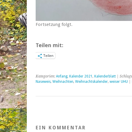
Fortsetzung folgt.
Teilen mit:
Teilen
Kategorien:
Anfang
,
Kalender 2021
,
Kalenderblatt
| Schlag
Naseweis
,
Weihnachten
,
Weihnachtskalender
,
weiser UHU
|
EIN KOMMENTAR