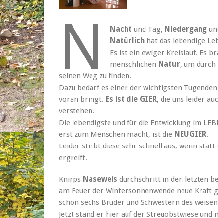
N
Nacht
und Tag,
Niedergang
un
Natürlich
hat das lebendige Leb
Es ist ein ewiger Kreislauf. Es 
menschlichen
Natur
, um durch 
seinen Weg zu finden.
Dazu bedarf es einer der wichtigsten Tugende
voran bringt.
Es ist die GIER
, die uns leider au
verstehen.
Die lebendigste und für die Entwicklung im LE
erst zum Menschen macht, ist die
NEUGIER
.
Leider stirbt diese sehr schnell aus, wenn statt
ergreift.
Knirps
Naseweis
durchschritt in den letzten b
am Feuer der Wintersonnenwende neue Kraft ges
schon sechs Brüder und Schwestern des weisen
Jetzt stand er hier auf der Streuobstwiese und