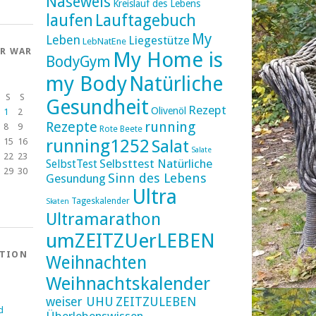
Naseweis
Kreislauf des Lebens
laufen
Lauftagebuch
My
Leben
Liegestütze
LebNatEne
ER WAR
My Home is
BodyGym
my Body
Natürliche
S
S
Gesundheit
Rezept
Olivenöl
1
2
Rezepte
running
8
9
Rote Beete
running1252
15
16
Salat
Salate
22
23
Selbsttest Natürliche
SelbstTest
29
30
Sinn des Lebens
Gesundung
Ultra
Tageskalender
Skaten
Ultramarathon
umZEITZUerLEBEN
ATION
Weihnachten
Weihnachtskalender
weiser UHU
ZEITZULEBEN
d