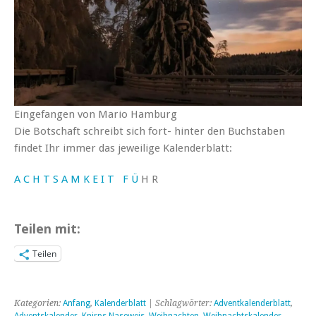
Eingefangen von Mario Hamburg
Die Botschaft schreibt sich fort- hinter den Buchstaben
findet Ihr immer das jeweilige Kalenderblatt:
A
C
H
T
S
A
M
K
E
I
T
F
Ü
H R
Teilen mit:
Teilen
Kategorien:
Anfang
,
Kalenderblatt
| Schlagwörter:
Adventkalenderblatt
,