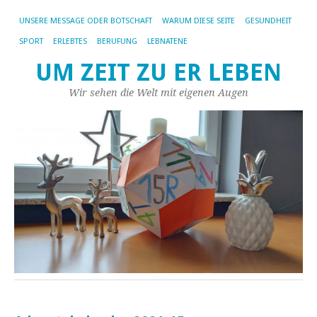
UNSERE MESSAGE ODER BOTSCHAFT
WARUM DIESE SEITE
GESUNDHEIT
SPORT
ERLEBTES
BERUFUNG
LEBNATENE
UM ZEIT ZU ER LEBEN
Wir sehen die Welt mit eigenen Augen