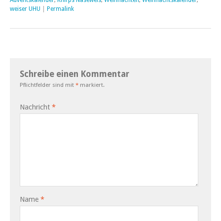
Adventskalender
,
Knirps Naseweis
,
Weihnachten
,
Weihnachtskalender
,
weiser UHU
|
Permalink
Schreibe einen Kommentar
Pflichtfelder sind mit
*
markiert.
Nachricht
*
Name
*