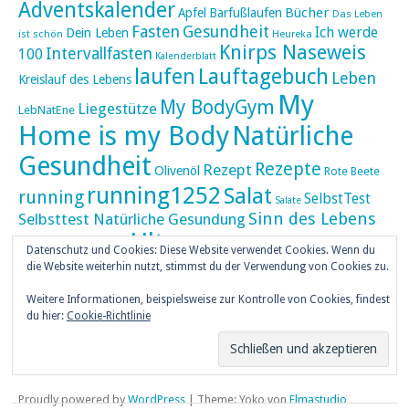
Adventskalender
Bücher
Apfel
Barfußlaufen
Das Leben
Fasten
Gesundheit
Ich werde
Dein Leben
ist schön
Heureka
Knirps Naseweis
Intervallfasten
100
Kalenderblatt
laufen
Lauftagebuch
Leben
Kreislauf des Lebens
My
My BodyGym
Liegestütze
LebNatEne
Home is my Body
Natürliche
Gesundheit
Rezepte
Rezept
Olivenöl
Rote Beete
running1252
Salat
running
SelbstTest
Salate
Sinn des Lebens
Selbsttest Natürliche Gesundung
Ultra
Ultramarathon
Tageskalender
Skaten
Datenschutz und Cookies: Diese Website verwendet Cookies. Wenn du
umZEITZUerLEBEN
die Website weiterhin nutzt, stimmst du der Verwendung von Cookies zu.
Weihnachten
Weihnachtskalender
Weitere Informationen, beispielsweise zur Kontrolle von Cookies, findest
weiser UHU
du hier:
Cookie-Richtlinie
ZEITZULEBEN
Überlebenswissen
Proudly powered by
WordPress
|
Theme: Yoko von
Elmastudio