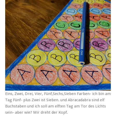
Eins, Zwei, Drei, Vier, Fünf,Sechs,Sieben Farben- ich bin am
Tag Fünf- plus Zwei ist Sieben. und Abracadabra sind elf
Buchstaben und ich soll am elften Tag am Tor des Lichts
sein- aber wie? Mir dreht der Kopf.