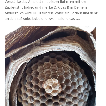
Verstärke das Amulett mit einem
Rahmen
mit dem
Zauberstift Indigo und merke DIR das
R
in Deinem
Amulett- es wird DICH führen. Zähle die Farben und denk
an den Ruf Bubo bubo und zweimal und das ….