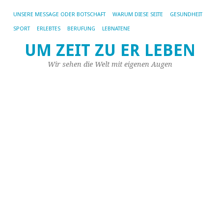
UNSERE MESSAGE ODER BOTSCHAFT
WARUM DIESE SEITE
GESUNDHEIT
SPORT
ERLEBTES
BERUFUNG
LEBNATENE
H
UM ZEIT ZU ER LEBEN
de
W
Wir sehen die Welt mit eigenen Augen
32
2
W
d
B
VI
3.
bi
9.
A
20
06