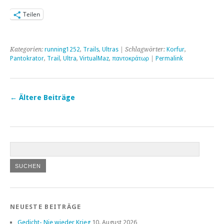
Teilen
Kategorien:
running1252
,
Trails
,
Ultras
| Schlagwörter:
Korfur
,
Pantokrator
,
Trail
,
Ultra
,
VirtualMaz
,
παντοκράτωρ
|
Permalink
←
Ältere Beiträge
NEUESTE BEITRÄGE
Gedicht- Nie wieder Krieg
10. August 2026