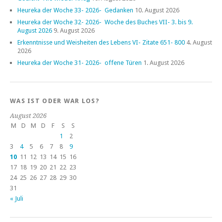
Heureka der Woche 33- 2026- Gedanken
10. August 2026
Heureka der Woche 32- 2026- Woche des Buches VII- 3. bis 9.
August 2026
9. August 2026
Erkenntnisse und Weisheiten des Lebens VI- Zitate 651- 800
4. August
2026
Heureka der Woche 31- 2026- offene Türen
1. August 2026
WAS IST ODER WAR LOS?
August 2026
M
D
M
D
F
S
S
1
2
3
4
5
6
7
8
9
10
11
12
13
14
15
16
17
18
19
20
21
22
23
24
25
26
27
28
29
30
31
« Juli