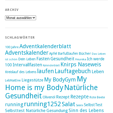
ARCHIV
Archiv
SCHLAGWÖRTER
Adventkalenderblatt
100 Jahre
Adventskalender
Bücher
Apfel
Barfußlaufen
Das Leben
Fasten
Gesundheit
Ich werde
Dein Leben
ist schön
Heureka
Knirps Naseweis
Intervallfasten
100
Kalenderblatt
laufen
Lauftagebuch
Leben
Kreislauf des Lebens
My
My BodyGym
Liegestütze
LebNatEne
Home is my Body
Natürliche
Gesundheit
Rezepte
Rezept
Olivenöl
Rote Beete
running1252
Salat
running
SelbstTest
Salate
Sinn des Lebens
Selbsttest Natürliche Gesundung