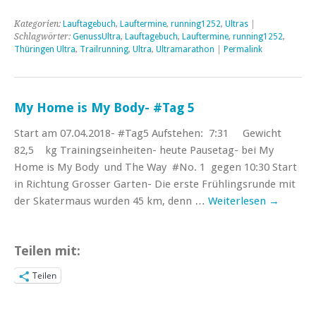
Kategorien:
Lauftagebuch
,
Lauftermine
,
running1252
,
Ultras
|
Schlagwörter:
GenussUltra
,
Lauftagebuch
,
Lauftermine
,
running1252
,
Thüringen Ultra
,
Trailrunning
,
Ultra
,
Ultramarathon
|
Permalink
My Home is My Body- #Tag 5
Start am 07.04.2018- #Tag5 Aufstehen: 7:31 Gewicht
82,5 kg Trainingseinheiten- heute Pausetag- bei My
Home is My Body und The Way #No. 1 gegen 10:30 Start
in Richtung Grosser Garten- Die erste Frühlingsrunde mit
der Skatermaus wurden 45 km, denn …
Weiterlesen
→
Teilen mit:
Teilen