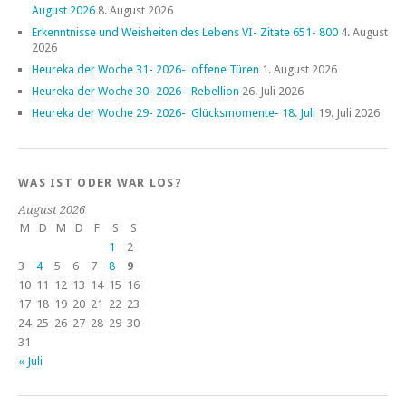
August 2026
8. August 2026
Erkenntnisse und Weisheiten des Lebens VI- Zitate 651- 800
4. August
2026
Heureka der Woche 31- 2026- offene Türen
1. August 2026
Heureka der Woche 30- 2026- Rebellion
26. Juli 2026
Heureka der Woche 29- 2026- Glücksmomente- 18. Juli
19. Juli 2026
WAS IST ODER WAR LOS?
August 2026
M
D
M
D
F
S
S
1
2
3
4
5
6
7
8
9
10
11
12
13
14
15
16
17
18
19
20
21
22
23
24
25
26
27
28
29
30
31
« Juli