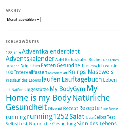
ARCHIV
Archiv
SCHLAGWÖRTER
Adventkalenderblatt
100 Jahre
Adventskalender
Bücher
Apfel
Barfußlaufen
Das Leben
Fasten
Gesundheit
Ich werde
Dein Leben
ist schön
Heureka
Knirps Naseweis
Intervallfasten
100
Kalenderblatt
laufen
Lauftagebuch
Leben
Kreislauf des Lebens
My
My BodyGym
Liegestütze
LebNatEne
Home is my Body
Natürliche
Gesundheit
Rezepte
Rezept
Olivenöl
Rote Beete
running1252
Salat
running
SelbstTest
Salate
Sinn des Lebens
Selbsttest Natürliche Gesundung