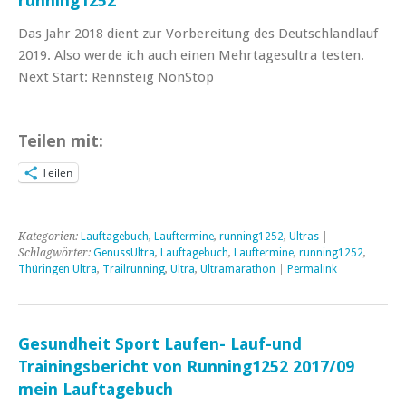
running1252
Das Jahr 2018 dient zur Vorbereitung des Deutschlandlauf
2019. Also werde ich auch einen Mehrtagesultra testen.
Next Start: Rennsteig NonStop
Teilen mit:
Teilen
Kategorien:
Lauftagebuch
,
Lauftermine
,
running1252
,
Ultras
|
Schlagwörter:
GenussUltra
,
Lauftagebuch
,
Lauftermine
,
running1252
,
Thüringen Ultra
,
Trailrunning
,
Ultra
,
Ultramarathon
|
Permalink
Gesundheit Sport Laufen- Lauf-und
Trainingsbericht von Running1252 2017/09
mein Lauftagebuch