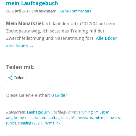
mein Lauftagebuch
28. April 2017 von uweanger |
Keine Kommentare
Mein Monatsziel:
ich lauf den Ultra2017/04 auf dem
Zschopautalweg, ich setze das Training mit der
Zwerchfellatmung und Nasenatmung fort,
Alle Bilder
anschauen →
Teilen mit:
Teilen
Diese Galerie enthält
0 Bilder
Kategorien:
Lauftagebuch
| Schlagwörter:
Frühling
,
im Leben
angekomen
,
Laufschuh
,
Lauftagebuch
,
Mathebeweis
,
mtempinrunics
,
runics
,
running1252
|
Permalink