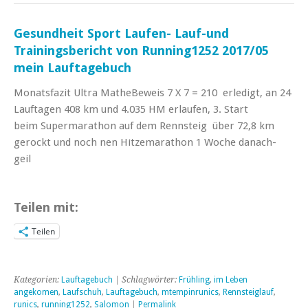
Gesundheit Sport Laufen- Lauf-und
Trainingsbericht von Running1252 2017/05
mein Lauftagebuch
Monatsfazit Ultra MatheBeweis 7 X 7 = 210 erledigt, an 24
Lauftagen 408 km und 4.035 HM erlaufen, 3. Start
beim Supermarathon auf dem Rennsteig über 72,8 km
gerockt und noch nen Hitzemarathon 1 Woche danach-
geil
Teilen mit:
Teilen
Kategorien:
Lauftagebuch
| Schlagwörter:
Frühling
,
im Leben
angekomen
,
Laufschuh
,
Lauftagebuch
,
mtempinrunics
,
Rennsteiglauf
,
runics
,
running1252
,
Salomon
|
Permalink