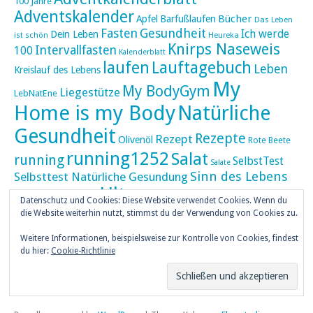
100 Jahre
Adventskalender
Bücher
Apfel
Barfußlaufen
Das Leben
Fasten
Gesundheit
Ich werde
Dein Leben
ist schön
Heureka
Knirps Naseweis
Intervallfasten
100
Kalenderblatt
laufen
Lauftagebuch
Leben
Kreislauf des Lebens
My
My BodyGym
Liegestütze
LebNatEne
Home is my Body
Natürliche
Gesundheit
Rezepte
Rezept
Olivenöl
Rote Beete
running1252
Salat
running
SelbstTest
Salate
Sinn des Lebens
Selbsttest Natürliche Gesundung
Ultra
Ultramarathon
Tageskalender
Skaten
Datenschutz und Cookies: Diese Website verwendet Cookies. Wenn du
umZEITZUerLEBEN
die Website weiterhin nutzt, stimmst du der Verwendung von Cookies zu.
Weihnachten
Weihnachtskalender
Weitere Informationen, beispielsweise zur Kontrolle von Cookies, findest
weiser UHU
du hier:
Cookie-Richtlinie
ZEITZULEBEN
Überlebenswissen