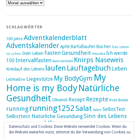
Archiv
SCHLAGWÖRTER
Adventkalenderblatt
100 Jahre
Adventskalender
Bücher
Apfel
Barfußlaufen
Das Leben
Fasten
Gesundheit
Ich werde
Dein Leben
ist schön
Heureka
Knirps Naseweis
Intervallfasten
100
Kalenderblatt
laufen
Lauftagebuch
Leben
Kreislauf des Lebens
My
My BodyGym
Liegestütze
LebNatEne
Home is my Body
Natürliche
Gesundheit
Rezepte
Rezept
Olivenöl
Rote Beete
running1252
Salat
running
SelbstTest
Salate
Sinn des Lebens
Selbsttest Natürliche Gesundung
Ultra
Ultramarathon
Tageskalender
Skaten
Datenschutz und Cookies: Diese Website verwendet Cookies. Wenn du
umZEITZUerLEBEN
die Website weiterhin nutzt, stimmst du der Verwendung von Cookies zu.
Weihnachten