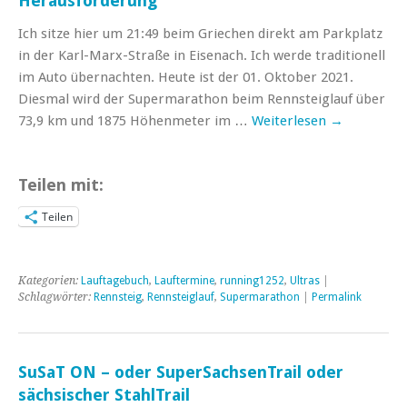
Herausforderung
Ich sitze hier um 21:49 beim Griechen direkt am Parkplatz
in der Karl-Marx-Straße in Eisenach. Ich werde traditionell
im Auto übernachten. Heute ist der 01. Oktober 2021.
Diesmal wird der Supermarathon beim Rennsteiglauf über
73,9 km und 1875 Höhenmeter im …
Weiterlesen
→
Teilen mit:
Teilen
Kategorien:
Lauftagebuch
,
Lauftermine
,
running1252
,
Ultras
|
Schlagwörter:
Rennsteig
,
Rennsteiglauf
,
Supermarathon
|
Permalink
SuSaT ON – oder SuperSachsenTrail oder
sächsischer StahlTrail