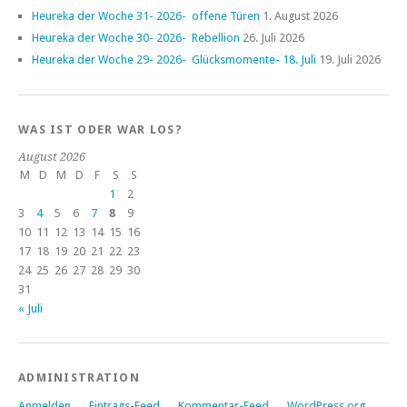
Heureka der Woche 31- 2026- offene Türen
1. August 2026
Heureka der Woche 30- 2026- Rebellion
26. Juli 2026
Heureka der Woche 29- 2026- Glücksmomente- 18. Juli
19. Juli 2026
WAS IST ODER WAR LOS?
August 2026
M
D
M
D
F
S
S
1
2
3
4
5
6
7
8
9
10
11
12
13
14
15
16
17
18
19
20
21
22
23
24
25
26
27
28
29
30
31
« Juli
ADMINISTRATION
Anmelden
Eintrags-Feed
Kommentar-Feed
WordPress.org