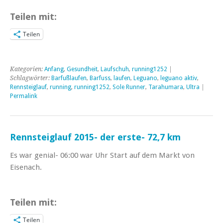
Teilen mit:
Teilen
Kategorien:
Anfang
,
Gesundheit
,
Laufschuh
,
running1252
|
Schlagwörter:
Barfußlaufen
,
Barfuss
,
laufen
,
Leguano
,
leguano aktiv
,
Rennsteiglauf
,
running
,
running1252
,
Sole Runner
,
Tarahumara
,
Ultra
|
Permalink
Rennsteiglauf 2015- der erste- 72,7 km
Es war genial- 06:00 war Uhr Start auf dem Markt von
Eisenach.
Teilen mit:
Teilen