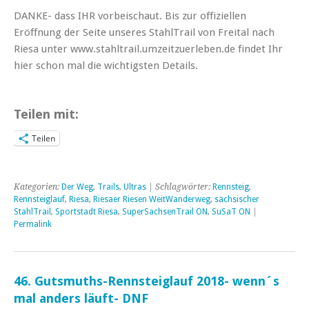
DANKE- dass IHR vorbeischaut. Bis zur offiziellen
Eröffnung der Seite unseres StahlTrail von Freital nach
Riesa unter www.stahltrail.umzeitzuerleben.de findet Ihr
hier schon mal die wichtigsten Details.
Teilen mit:
Teilen
Kategorien:
Der Weg
,
Trails
,
Ultras
| Schlagwörter:
Rennsteig
,
Rennsteiglauf
,
Riesa
,
Riesaer Riesen WeitWanderweg
,
sächsischer
StahlTrail
,
Sportstadt Riesa
,
SuperSachsenTrail ON
,
SuSaT ON
|
Permalink
46. Gutsmuths-Rennsteiglauf 2018- wenn´s
mal anders läuft- DNF