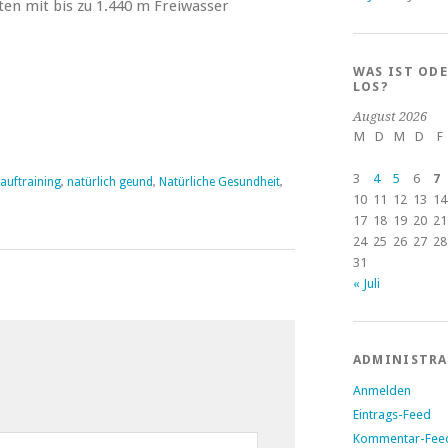
en mit bis zu 1.440 m Freiwasser
WAS IST OD
LOS?
August 2026
M
D
M
D
F
3
4
5
6
7
auftraining
,
natürlich geund
,
Natürliche Gesundheit
,
10
11
12
13
14
17
18
19
20
21
24
25
26
27
28
31
« Juli
ADMINISTR
Anmelden
Eintrags-Feed
Kommentar-Fee