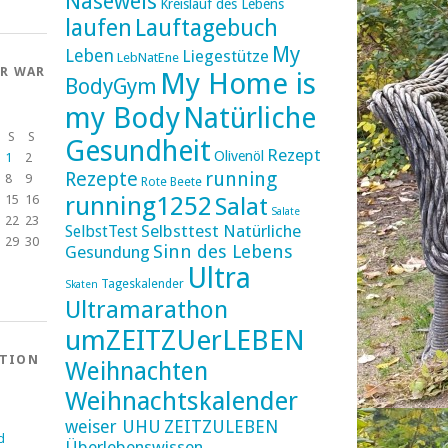
Naseweis
Kreislauf des Lebens
laufen
Lauftagebuch
My
Leben
Liegestütze
LebNatEne
ER WAR
My Home is
BodyGym
my Body
Natürliche
S
S
Gesundheit
Rezept
Olivenöl
1
2
Rezepte
running
8
9
Rote Beete
running1252
15
16
Salat
Salate
22
23
Selbsttest Natürliche
SelbstTest
29
30
Sinn des Lebens
Gesundung
Ultra
Tageskalender
Skaten
Ultramarathon
umZEITZUerLEBEN
ATION
Weihnachten
Weihnachtskalender
weiser UHU
ZEITZULEBEN
d
Überlebenswissen