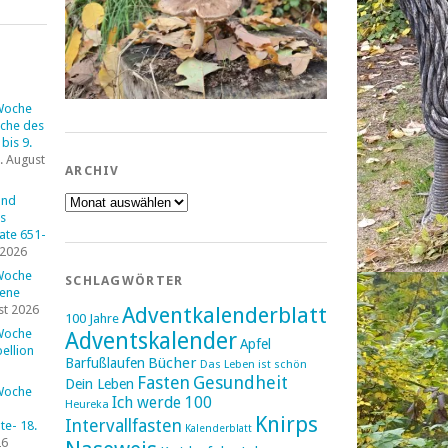
Woche
che des
bis 9.
. August
ARCHIV
Archiv
und
s
tate 651-
 2026
Woche
SCHLAGWÖRTER
fene
st 2026
Adventkalenderblatt
100 Jahre
Woche
Adventskalender
Apfel
ellion
Bücher
Barfußlaufen
Das Leben ist schön
Fasten
Gesundheit
Dein Leben
Woche
Ich werde 100
Heureka
Knirps
Intervallfasten
e- 18.
Kalenderblatt
26