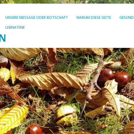
UNSERE MESSAGE ODER BOTSCHAFT
WARUM DIESE SEITE
GESUND
LEBNATENE
EN