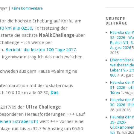
nger
|
Keine Kommentare
NEUESTE
or die höchste Erhebung auf Korfu, am
BEITRÄGE
10 km alle 02:30,
Fortsetzung der
Heureka der 
h starte die nächste
NoAlkChallenge
über
32- 2026- Wo
Challenge – ich werde per
Buches VII- 3. 
August 2026
5
en.
Bericht- die letzten 100 Tage 2017.
2026
irgendwann trag ich das nach zwischen
Erkenntnisse 
Weisheiten de
Lebens VI- Zi
Schweden aus dem Hause #Salming ne
800
4. August
Heureka der 
katermarathon mit der #skatermaus
31- 2026- of
 h 10 X 10 km alle 02:30,
Das
Türen
1. Augu
Heureka der 
30- 2026- Reb
 2017/09 der
Ultra Challenge
26. Juli 2026
i besonderen Herausforderungen +++ Lauf
Heureka der 
 einen Extrabericht
wert +++ vorher eine
29- 2026-
Glücksmoment
nlage mit bis zu 32,7 % Anstieg um 05:50
Juli
19. Juli 20