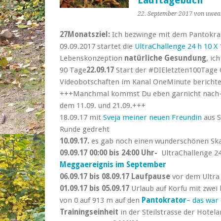
Lauftagebuch
22. September 2017
von uwea
27Monatsziel:
Ich bezwinge mit dem Pantokrat
09.09.2017 startet die
UltraChallenge 24 h 10 X 
Lebenskonzeption
natürliche Gesundung
, ic
90 Tage
22.09.17
Start der #DIEletzten100Tage 
Videobotschaften im Kanal OneMinute bericht
+++Manchmal kommst Du eben garnicht nach- 
dem 11.09. und 21.09.+++
18.09.17 mit
Sveja meiner neuen Freundin
aus 
Runde gedreht
10.09.17.
es gab noch einen wunderschönen S
09.09.17 00:00 bis 24:00 Uhr-
UltraChallenge 24
Meggaereignis im September
06.09.17 bis 08.09.17 Laufpause
vor dem Ultra
01.09.17 bis 05.09.17
Urlaub auf Korfu mit zwe
von 0 auf 913 m auf den
Pantokrator
– das war
Trainingseinheit
in der Steilstrasse der Hotela