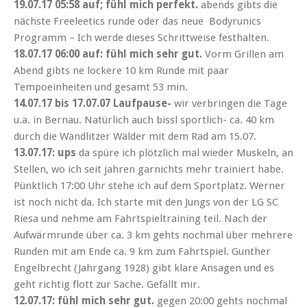
19.07.17 05:58 auf; fühl mich perfekt.
abends gibts die
nächste Freeleetics runde oder das neue Bodyrunics
Programm – Ich werde dieses Schrittweise festhalten.
18.07.17 06:00 auf: fühl mich sehr gut.
Vorm Grillen am
Abend gibts ne lockere 10 km Runde mit paar
Tempoeinheiten und gesamt 53 min.
14.07.17 bis 17.07.07 Laufpause-
wir verbringen die Tage
u.a. in Bernau. Natürlich auch bissl sportlich- ca. 40 km
durch die Wandlitzer Wälder mit dem Rad am 15.07.
13.07.17: ups
da spüre ich plötzlich mal wieder Muskeln, an
Stellen, wo ich seit jahren garnichts mehr trainiert habe.
Pünktlich 17:00 Uhr stehe ich auf dem Sportplatz. Werner
ist noch nicht da. Ich starte mit den Jungs von der LG SC
Riesa und nehme am Fahrtspieltraining teil. Nach der
Aufwärmrunde über ca. 3 km gehts nochmal über mehrere
Runden mit am Ende ca. 9 km zum Fahrtspiel. Gunther
Engelbrecht (Jahrgang 1928) gibt klare Ansagen und es
geht richtig flott zur Sache. Gefällt mir.
12.07.17: fühl mich sehr gut.
gegen 20:00 gehts nochmal