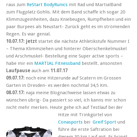
raus zum
ReStart BodyRunics
mit Rad und MartialBand
zum Flugplatz Gohlis. Mit dem Band schaffe ich sogar 20
Klimmzugeinheiten, dazu Kniebeugen, Rumpfheben und ein
paar Burpees als Neustart- Zurück geht es im strömenden
Regen. Es war genial.
10.07.17: jetzt
startet die nächste Athletikstufe Nummer I
– Thema Klimmziehen und hinterer Oberschenkelmuskel
und Arschmuskel- Bestellung eine Super active sports –
habe mir ein
MARTIAL Fitnessband
bestellt. ansonsten
Laufpause
auch am
11.07.17
09.07.17:
noch eine Hitzerunde auf Scatern im Grossen
Garten in Dresden- es werden nochmal 34,5 Km.
08.07.17:
naja meine Blognachweise lassen etwas zu
wünschen übrig- Da passiert so viel, ich kanns mir schon
nicht mehr merken. Heute gehe ich auf Testlauf bei der
Hitz
e mit Trinkgürtel von
Conasports
bei
Greif Sport
und
führe die erste Saftration bei
diesem 30 km Lauf mit. Es bringt