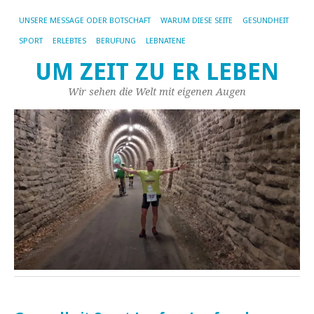
UNSERE MESSAGE ODER BOTSCHAFT
WARUM DIESE SEITE
GESUNDHEIT
SPORT
ERLEBTES
BERUFUNG
LEBNATENE
UM ZEIT ZU ER LEBEN
Wir sehen die Welt mit eigenen Augen