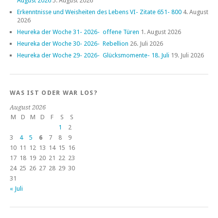
August 2026
5. August 2026
Erkenntnisse und Weisheiten des Lebens VI- Zitate 651- 800
4. August
2026
Heureka der Woche 31- 2026- offene Türen
1. August 2026
Heureka der Woche 30- 2026- Rebellion
26. Juli 2026
Heureka der Woche 29- 2026- Glücksmomente- 18. Juli
19. Juli 2026
WAS IST ODER WAR LOS?
August 2026
M
D
M
D
F
S
S
1
2
3
4
5
6
7
8
9
10
11
12
13
14
15
16
17
18
19
20
21
22
23
24
25
26
27
28
29
30
31
« Juli