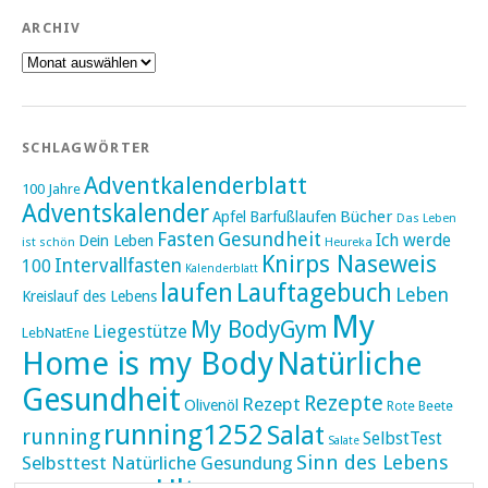
ARCHIV
Archiv
SCHLAGWÖRTER
Adventkalenderblatt
100 Jahre
Adventskalender
Bücher
Apfel
Barfußlaufen
Das Leben
Fasten
Gesundheit
Ich werde
Dein Leben
ist schön
Heureka
Knirps Naseweis
Intervallfasten
100
Kalenderblatt
laufen
Lauftagebuch
Leben
Kreislauf des Lebens
My
My BodyGym
Liegestütze
LebNatEne
Home is my Body
Natürliche
Gesundheit
Rezepte
Rezept
Olivenöl
Rote Beete
running1252
Salat
running
SelbstTest
Salate
Sinn des Lebens
Selbsttest Natürliche Gesundung