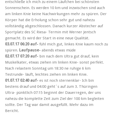
entschließe ich mich zu einem Läufchen bei schönsten
Sonnenschein. Es werden 10 km und inzwischen sind auch
am linken Knie keine Nachwirkungen mehr zu spüren. Der
Körper hat die Erholung schon sehr gut und nahezu
vollständig abgeschlossen. Danach kurzer Abstecher auf
Sportplatz des SC Riesa- Termin mit Werner Jentsch
gemacht. Es wird der Start in eine neue Qualität.
03.07.17 06:20 auf-
fühl mich gut, linkes Knie kaum noch zu
spüren.
Laufpause-
abends etwas müde
02.07.17 07:20 auf-
bin nach dem Ultra gut drauf, kein
Muskelkater, etwas ziehen im linken Knie- sonst perfekt.
Nach relaxtem Sonntag um 18:30 ne ruhige 6 km
Testrunde- läuft, leichtes ziehen im linken Knie.
01.07.17 02:40 auf-
es ist noch sternenklar- Ich bin
bestens drauf und 04:00 geht´s auf zum 3. Thüringen
Ultra- pünktlich 07:15 beginnt der Dauerregen, der uns
nahezu die komplette Zeit zum Ziel der 100 km begleiten
sollte. Der Tag war damit ausgefüllt. Mehr dazu im
Bericht.