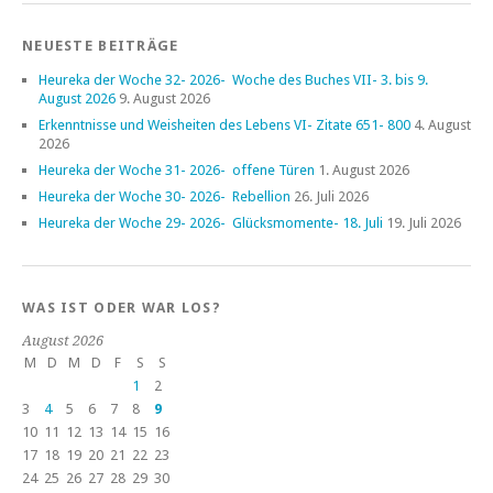
NEUESTE BEITRÄGE
Heureka der Woche 32- 2026- Woche des Buches VII- 3. bis 9.
August 2026
9. August 2026
Erkenntnisse und Weisheiten des Lebens VI- Zitate 651- 800
4. August
2026
Heureka der Woche 31- 2026- offene Türen
1. August 2026
Heureka der Woche 30- 2026- Rebellion
26. Juli 2026
Heureka der Woche 29- 2026- Glücksmomente- 18. Juli
19. Juli 2026
WAS IST ODER WAR LOS?
August 2026
M
D
M
D
F
S
S
1
2
3
4
5
6
7
8
9
10
11
12
13
14
15
16
17
18
19
20
21
22
23
24
25
26
27
28
29
30