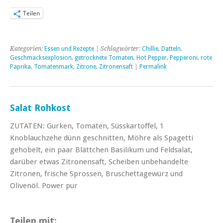
Teilen
Kategorien:
Essen und Rezepte
| Schlagwörter:
Chillie
,
Datteln
,
Geschmacksexplosion
,
getrocknete Tomaten
,
Hot Pepper
,
Pepperoni
,
rote
Paprika
,
Tomatenmark
,
Zitrone
,
Zitronensaft
|
Permalink
Salat Rohkost
ZUTATEN: Gurken, Tomaten, Süsskartoffel, 1
Knoblauchzehe dünn geschnitten, Möhre als Spagetti
gehobelt, ein paar Blättchen Basilikum und Feldsalat,
darüber etwas Zitronensaft, Scheiben unbehandelte
Zitronen, frische Sprossen, Bruschettagewürz und
Olivenöl. Power pur
Teilen mit: