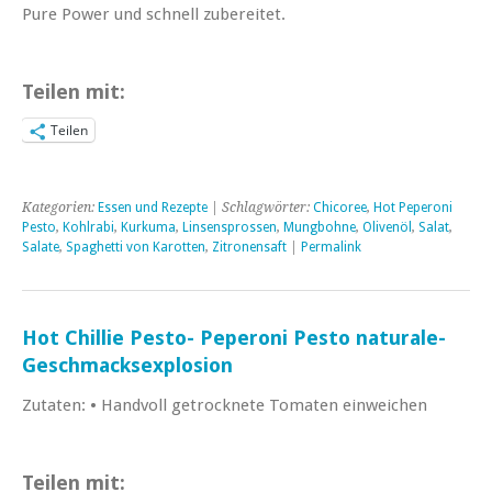
Pure Power und schnell zubereitet.
Teilen mit:
Teilen
Kategorien:
Essen und Rezepte
| Schlagwörter:
Chicoree
,
Hot Peperoni
Pesto
,
Kohlrabi
,
Kurkuma
,
Linsensprossen
,
Mungbohne
,
Olivenöl
,
Salat
,
Salate
,
Spaghetti von Karotten
,
Zitronensaft
|
Permalink
Hot Chillie Pesto- Peperoni Pesto naturale-
Geschmacksexplosion
Zutaten: • Handvoll getrocknete Tomaten einweichen
Teilen mit: