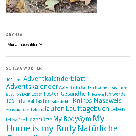
ARCHIV
Archiv
SCHLAGWÖRTER
Adventkalenderblatt
100 Jahre
Adventskalender
Bücher
Apfel
Barfußlaufen
Das Leben
Fasten
Gesundheit
Ich werde
Dein Leben
ist schön
Heureka
Knirps Naseweis
Intervallfasten
100
Kalenderblatt
laufen
Lauftagebuch
Leben
Kreislauf des Lebens
My
My BodyGym
Liegestütze
LebNatEne
Home is my Body
Natürliche