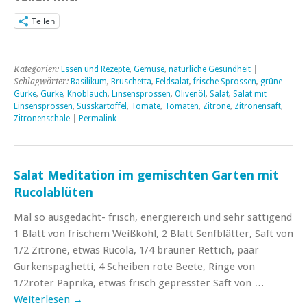
Teilen
Kategorien:
Essen und Rezepte
,
Gemüse
,
natürliche Gesundheit
|
Schlagwörter:
Basilikum
,
Bruschetta
,
Feldsalat
,
frische Sprossen
,
grüne
Gurke
,
Gurke
,
Knoblauch
,
Linsensprossen
,
Olivenöl
,
Salat
,
Salat mit
Linsensprossen
,
Süsskartoffel
,
Tomate
,
Tomaten
,
Zitrone
,
Zitronensaft
,
Zitronenschale
|
Permalink
Salat Meditation im gemischten Garten mit
Rucolablüten
Mal so ausgedacht- frisch, energiereich und sehr sättigend
1 Blatt von frischem Weißkohl, 2 Blatt Senfblätter, Saft von
1/2 Zitrone, etwas Rucola, 1/4 brauner Rettich, paar
Gurkenspaghetti, 4 Scheiben rote Beete, Ringe von
1/2roter Paprika, etwas frisch gepresster Saft von …
Weiterlesen
→