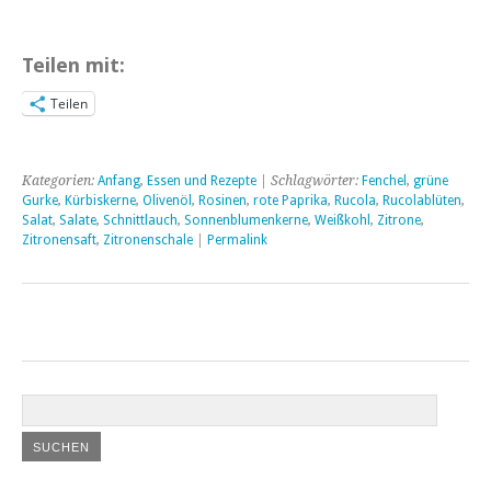
Teilen mit:
Teilen
Kategorien:
Anfang
,
Essen und Rezepte
| Schlagwörter:
Fenchel
,
grüne
Gurke
,
Kürbiskerne
,
Olivenöl
,
Rosinen
,
rote Paprika
,
Rucola
,
Rucolablüten
,
Salat
,
Salate
,
Schnittlauch
,
Sonnenblumenkerne
,
Weißkohl
,
Zitrone
,
Zitronensaft
,
Zitronenschale
|
Permalink