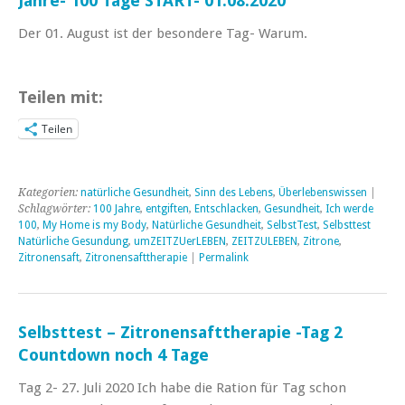
Jahre- 100 Tage START- 01.08.2020
Der 01. August ist der besondere Tag- Warum.
Teilen mit:
Teilen
Kategorien:
natürliche Gesundheit
,
Sinn des Lebens
,
Überlebenswissen
|
Schlagwörter:
100 Jahre
,
entgiften
,
Entschlacken
,
Gesundheit
,
Ich werde
100
,
My Home is my Body
,
Natürliche Gesundheit
,
SelbstTest
,
Selbsttest
Natürliche Gesundung
,
umZEITZUerLEBEN
,
ZEITZULEBEN
,
Zitrone
,
Zitronensaft
,
Zitronensafttherapie
|
Permalink
Selbsttest – Zitronensafttherapie -Tag 2
Countdown noch 4 Tage
Tag 2- 27. Juli 2020 Ich habe die Ration für Tag schon