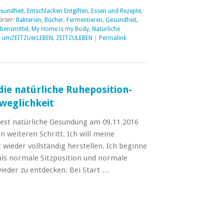
sundheit
,
Entschlacken Entgiften
,
Essen und Rezepte
,
rter:
Bakterien
,
Bücher
,
Fermentieren
,
Gesundheit
,
bensmittel
,
My Home is my Body
,
Natürliche
,
umZEITZUerLEBEN
,
ZEITZULEBEN
|
Permalink
 die natürliche Ruheposition-
weglichkeit
est natürliche Gesundung am 09.11.2016
n weiteren Schritt. Ich will meine
 wieder vollständig herstellen. Ich beginne
 als normale Sitzposition und normale
eder zu entdecken. Bei Start …