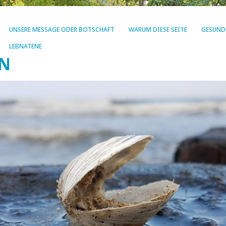
UNSERE MESSAGE ODER BOTSCHAFT
WARUM DIESE SEITE
GESUND
LEBNATENE
EN