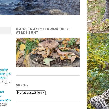
MONAT NOVEMBER 2025- JETZT
WIRDS BUNT
Woche
che des
bis 9.
. August
ARCHIV
Archiv
und
s
tate 651-
 2026