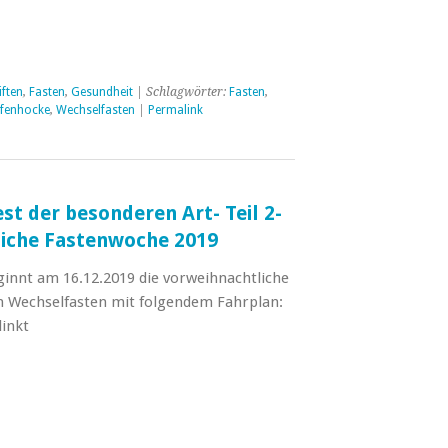
iften
,
Fasten
,
Gesundheit
| Schlagwörter:
Fasten
,
efenhocke
,
Wechselfasten
|
Permalink
est der besonderen Art- Teil 2-
liche Fastenwoche 2019
innt am 16.12.2019 die vorweihnachtliche
n Wechselfasten mit folgendem Fahrplan:
linkt