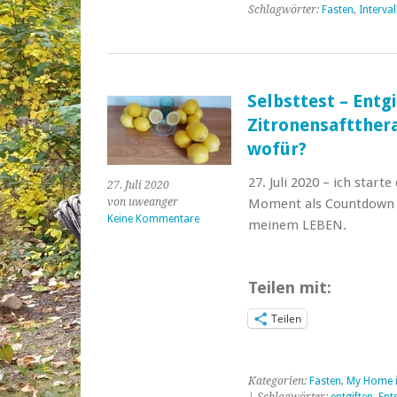
Schlagwörter:
Fasten
,
Interval
Selbsttest – Entg
Zitronensaftther
wofür?
27. Juli 2020 – ich start
27. Juli 2020
Moment als Countdown f
von uweanger
Keine Kommentare
meinem LEBEN.
Teilen mit:
Teilen
Kategorien:
Fasten
,
My Home 
| Schlagwörter:
entgiften
,
Ent