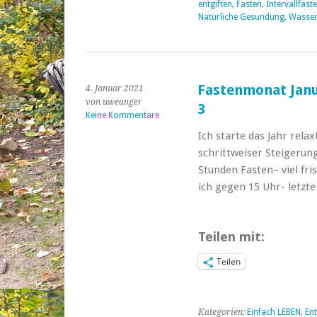
entgiften
,
Fasten
,
Intervallfast
Natürliche Gesundung
,
Wasse
Fastenmonat Janua
4. Januar 2021
von uweanger
3
Keine Kommentare
Ich starte das Jahr rela
schrittweiser Steigerung
Stunden Fasten– viel fr
ich gegen 15 Uhr- letzt
Teilen mit:
Teilen
Kategorien:
Einfach LEBEN
,
Ent