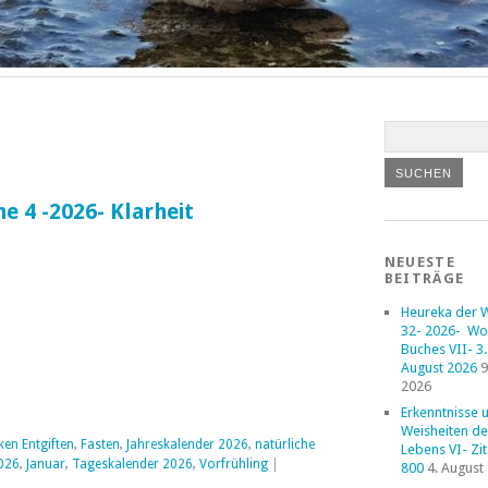
 4 -2026- Klarheit
NEUESTE
BEITRÄGE
Heureka der 
32- 2026- Wo
Buches VII- 3. 
August 2026
9
2026
Erkenntnisse 
Weisheiten de
ken Entgiften
,
Fasten
,
Jahreskalender 2026
,
natürliche
Lebens VI- Zi
026
,
Januar
,
Tageskalender 2026
,
Vorfrühling
|
800
4. August