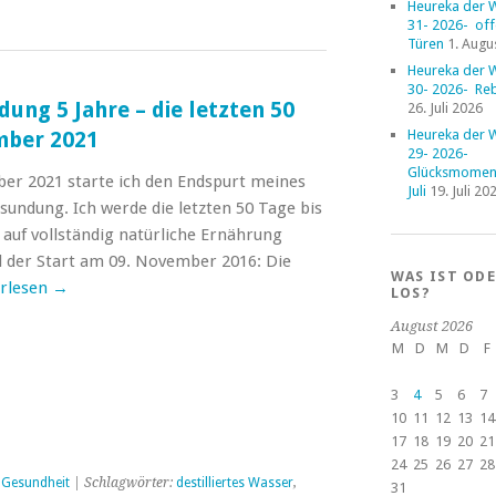
Heureka der 
31- 2026- of
Türen
1. Augu
Heureka der 
30- 2026- Reb
ung 5 Jahre – die letzten 50
26. Juli 2026
Heureka der 
mber 2021
29- 2026-
Glücksmoment
er 2021 starte ich den Endspurt meines
Juli
19. Juli 20
sundung. Ich werde die letzten 50 Tage bis
uf vollständig natürliche Ernährung
 der Start am 09. November 2016: Die
WAS IST OD
rlesen
→
LOS?
August 2026
M
D
M
D
F
3
4
5
6
7
10
11
12
13
14
17
18
19
20
21
24
25
26
27
28
 Gesundheit
| Schlagwörter:
destilliertes Wasser
,
31