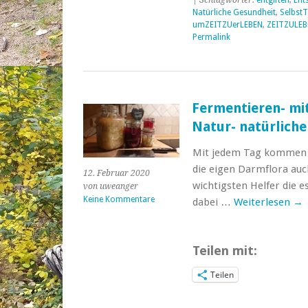
Natürliche Gesundheit
,
SelbstT
umZEITZUerLEBEN
,
ZEITZULEB
Permalink
Fermentieren- mi
Natur- natürlich
Mit jedem Tag kommen wi
die eigen Darmflora auch
12. Februar 2020
wichtigsten Helfer die es
von uweanger
Keine Kommentare
dabei …
Weiterlesen
→
Teilen mit:
Teilen