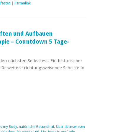
lfasten
|
Permalink
iften und Aufbauen
apie – Countdown 5 Tage-
e den nächsten Selbsttest. Ein historischer
ür weitere richtungsweisende Schritte in
is my Body
,
natürliche Gesundheit
,
Überlebenswissen
schlacken
,
Ich werde 100
,
My Home is my Body
,