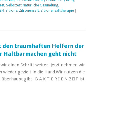
est
,
Selbsttest Natürliche Gesundung
,
EN
,
Zitrone
,
Zitronensaft
,
Zitronensafttherapie
|
t den traumhaften Helfern der
er Haltbarmachen geht nicht
r einen Schritt weiter. Jetzt nehmen wir
 wieder gezielt in die Hand.Wir nutzen die
 überhaupt gibt- B A K T E R I E N ZEIT ist