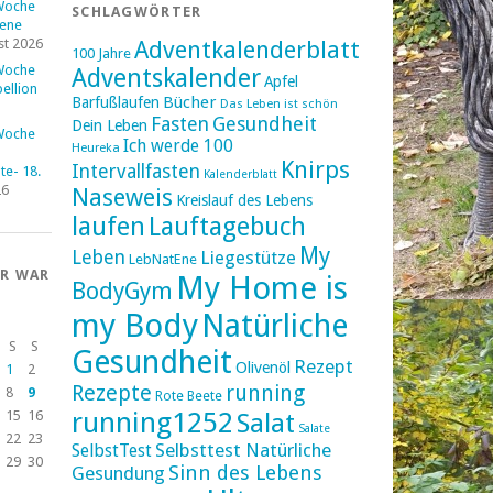
Woche
SCHLAGWÖRTER
fene
st 2026
Adventkalenderblatt
100 Jahre
Woche
Adventskalender
Apfel
ellion
Bücher
Barfußlaufen
Das Leben ist schön
Fasten
Gesundheit
Dein Leben
Woche
Ich werde 100
Heureka
Knirps
Intervallfasten
e- 18.
Kalenderblatt
26
Naseweis
Kreislauf des Lebens
laufen
Lauftagebuch
My
Leben
Liegestütze
LebNatEne
ER WAR
My Home is
BodyGym
my Body
Natürliche
S
S
Gesundheit
Rezept
Olivenöl
1
2
Rezepte
running
8
9
Rote Beete
running1252
15
16
Salat
Salate
22
23
Selbsttest Natürliche
SelbstTest
29
30
Sinn des Lebens
Gesundung