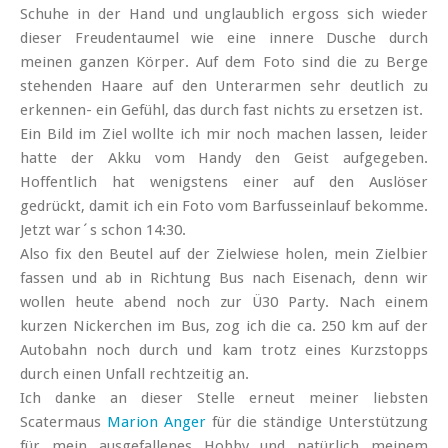
Schuhe in der Hand und unglaublich ergoss sich wieder
dieser Freudentaumel wie eine innere Dusche durch
meinen ganzen Körper. Auf dem Foto sind die zu Berge
stehenden Haare auf den Unterarmen sehr deutlich zu
erkennen- ein Gefühl, das durch fast nichts zu ersetzen ist.
Ein Bild im Ziel wollte ich mir noch machen lassen, leider
hatte der Akku vom Handy den Geist aufgegeben.
Hoffentlich hat wenigstens einer auf den Auslöser
gedrückt, damit ich ein Foto vom Barfusseinlauf bekomme.
Jetzt war´s schon 14:30.
Also fix den Beutel auf der Zielwiese holen, mein Zielbier
fassen und ab in Richtung Bus nach Eisenach, denn wir
wollen heute abend noch zur Ü30 Party. Nach einem
kurzen Nickerchen im Bus, zog ich die ca. 250 km auf der
Autobahn noch durch und kam trotz eines Kurzstopps
durch einen Unfall rechtzeitig an.
Ich danke an dieser Stelle erneut meiner liebsten
Scatermaus
Marion Anger
für die ständige Unterstützung
für mein ausgefallenes Hobby und natürlich meinem