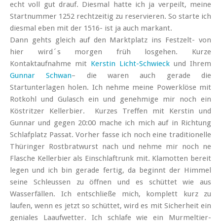
echt voll gut drauf. Diesmal hatte ich ja verpeilt, meine
Startnummer 1252 rechtzeitig zu reservieren. So starte ich
diesmal eben mit der 1516- ist ja auch markant.
Dann gehts gleich auf den Marktplatz ins Festzelt- von
hier wird´s morgen früh losgehen. Kurze
Kontaktaufnahme mit
Kerstin Licht-Schwieck
und Ihrem
Gunnar Schwan
– die waren auch gerade die
Startunterlagen holen. Ich nehme meine Powerklöse mit
Rotkohl und Gulasch ein und genehmige mir noch ein
Köstritzer Kellerbier. Kurzes Treffen mit Kerstin und
Gunnar und gegen 20:00 mache ich mich auf in Richtung
Schlafplatz Passat. Vorher fasse ich noch eine traditionelle
Thüringer Rostbratwurst nach und nehme mir noch ne
Flasche Kellerbier als Einschlaftrunk mit. Klamotten bereit
legen und ich bin gerade fertig, da beginnt der Himmel
seine Schleussen zu öffnen und es schüttet wie aus
Wasserfällen. Ich entschließe mich, komplett kurz zu
laufen, wenn es jetzt so schüttet, wird es mit Sicherheit ein
geniales Laaufwetter. Ich schlafe wie ein Murmeltier-