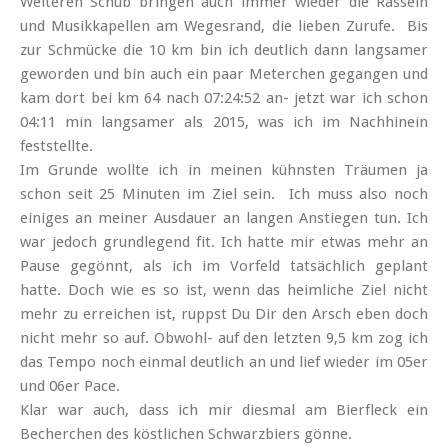
Weiteren Schub bringen auch immer wieder die Rasseln
und Musikkapellen am Wegesrand, die lieben Zurufe. Bis
zur Schmücke die 10 km bin ich deutlich dann langsamer
geworden und bin auch ein paar Meterchen gegangen und
kam dort bei km 64 nach 07:24:52 an- jetzt war ich schon
04:11 min langsamer als 2015, was ich im Nachhinein
feststellte.
Im Grunde wollte ich in meinen kühnsten Träumen ja
schon seit 25 Minuten im Ziel sein. Ich muss also noch
einiges an meiner Ausdauer an langen Anstiegen tun. Ich
war jedoch grundlegend fit. Ich hatte mir etwas mehr an
Pause gegönnt, als ich im Vorfeld tatsächlich geplant
hatte. Doch wie es so ist, wenn das heimliche Ziel nicht
mehr zu erreichen ist, ruppst Du Dir den Arsch eben doch
nicht mehr so auf. Obwohl- auf den letzten 9,5 km zog ich
das Tempo noch einmal deutlich an und lief wieder im 05er
und 06er Pace.
Klar war auch, dass ich mir diesmal am Bierfleck ein
Becherchen des köstlichen Schwarzbiers gönne.