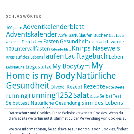
SCHLAGWÖRTER
Adventkalenderblatt
100 Jahre
Adventskalender
Bücher
Apfel
Barfußlaufen
Das Leben
Fasten
Gesundheit
Ich werde
Dein Leben
ist schön
Heureka
Knirps Naseweis
Intervallfasten
100
Kalenderblatt
laufen
Lauftagebuch
Leben
Kreislauf des Lebens
My
My BodyGym
Liegestütze
LebNatEne
Home is my Body
Natürliche
Gesundheit
Rezepte
Rezept
Olivenöl
Rote Beete
running1252
Salat
running
SelbstTest
Salate
Sinn des Lebens
Selbsttest Natürliche Gesundung
Ultra
Ultramarathon
Tageskalender
Skaten
Datenschutz und Cookies: Diese Website verwendet Cookies. Wenn du
umZEITZUerLEBEN
die Website weiterhin nutzt, stimmst du der Verwendung von Cookies zu.
Weihnachten
Weihnachtskalender
Weitere Informationen, beispielsweise zur Kontrolle von Cookies, findest
weiser UHU