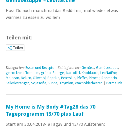
Gemüsesuppe #LebNatEne
Hast Du auch manchmal das Bedürfnis, mal wieder etwas
warmes zu essen zu wollen?
Teilen mit:
Teilen
Kategorien:
Essen und Rezepte
| Schlagwörter:
Gemüse
,
Gemüsesuppe
,
getrocknete Tomaten
,
grüner Spargel
,
Kartoffel
,
Knoblauch
,
LebNatEne
,
Majoran
,
Nelken
,
Olivenöl
,
Paprika
,
Petersilie
,
Pfeffer
,
Piment
,
Rosmarin
,
Selleriestangen
,
Sojasoße
,
Suppe
,
Thymian
,
Wacholderbeeren
|
Permalink
My Home is My Body #Tag28 das 70
Tageprogramm 13/70 plus Lauf
Start am 30.04.2018- #Tag28 und 13/70 Aufstehen: