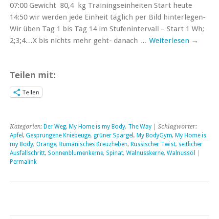
07:00 Gewicht 80,4 kg Trainingseinheiten Start heute
14:50 wir werden jede Einheit täglich per Bild hinterlegen-
Wir üben Tag 1 bis Tag 14 im Stufenintervall – Start 1 Wh;
2;3;4…X bis nichts mehr geht- danach …
Weiterlesen
→
Teilen mit:
Teilen
Kategorien:
Der Weg
,
My Home is my Body
,
The Way
| Schlagwörter:
Apfel
,
Gesprungene Kniebeuge
,
grüner Spargel
,
My BodyGym
,
My Home is
my Body
,
Orange
,
Rumänisches Kreuzheben
,
Russischer Twist
,
seitlicher
Ausfallschritt
,
Sonnenblumenkerne
,
Spinat
,
Walnusskerne
,
Walnussöl
|
Permalink