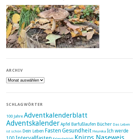
ARCHIV
Archiv
SCHLAGWÖRTER
Adventkalenderblatt
100 Jahre
Adventskalender
Bücher
Apfel
Barfußlaufen
Das Leben
Fasten
Gesundheit
Ich werde
Dein Leben
ist schön
Heureka
Knirps Naseweis
Intervallfasten
100
Kalenderblatt