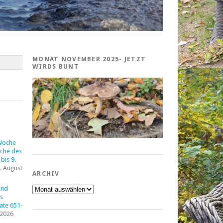
MONAT NOVEMBER 2025- JETZT
WIRDS BUNT
Woche
che des
bis 9.
. August
ARCHIV
Archiv
und
s
tate 651-
 2026