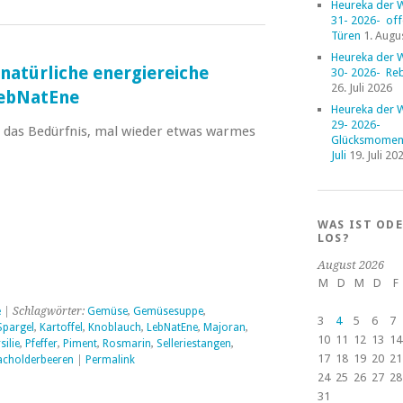
Heureka der 
31- 2026- of
Türen
1. Augu
Heureka der 
 natürliche energiereiche
30- 2026- Reb
26. Juli 2026
ebNatEne
Heureka der 
29- 2026-
das Bedürfnis, mal wieder etwas warmes
Glücksmoment
Juli
19. Juli 20
WAS IST OD
LOS?
August 2026
M
D
M
D
F
e
| Schlagwörter:
Gemüse
,
Gemüsesuppe
,
3
4
5
6
7
Spargel
,
Kartoffel
,
Knoblauch
,
LebNatEne
,
Majoran
,
10
11
12
13
14
silie
,
Pfeffer
,
Piment
,
Rosmarin
,
Selleriestangen
,
17
18
19
20
21
cholderbeeren
|
Permalink
24
25
26
27
28
31