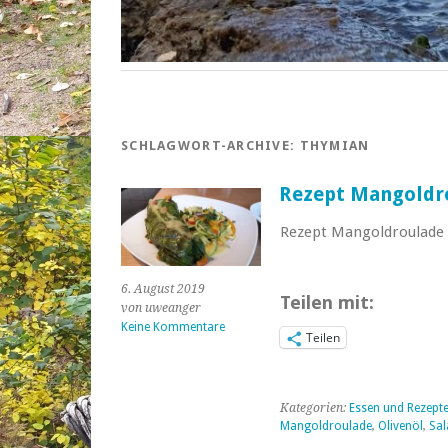
SCHLAGWORT-ARCHIVE:
THYMIAN
Rezept Mangoldro
Rezept Mangoldroulade m
6. August 2019
Teilen mit:
von uweanger
Keine Kommentare
Teilen
Kategorien:
Essen und Rezept
Mangoldroulade
,
Olivenöl
,
Sal