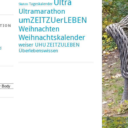
Ultra
Tageskalender
Skaten
Ultramarathon
umZEITZUerLEBEN
ATION
Weihnachten
Weihnachtskalender
weiser UHU
ZEITZULEBEN
d
Überlebenswissen