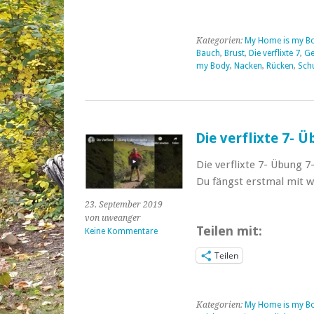
Kategorien:
My Home is my B
Bauch
,
Brust
,
Die verflixte 7
,
Ge
my Body
,
Nacken
,
Rücken
,
Schu
Die verflixte 7- 
Die verflixte 7- Übung 
Du fängst erstmal mit w
23. September 2019
von uweanger
Teilen mit:
Keine Kommentare
Teilen
Kategorien:
My Home is my B