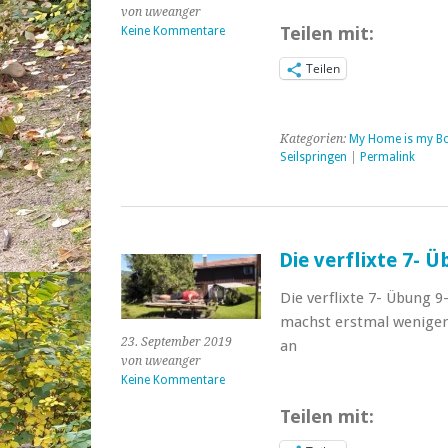
von uweanger
Teilen mit:
Keine Kommentare
Teilen
Kategorien:
My Home is my B
Seilspringen
|
Permalink
Die verflixte 7- 
Die verflixte 7- Übung 
machst erstmal weniger 
23. September 2019
an
von uweanger
Keine Kommentare
Teilen mit: