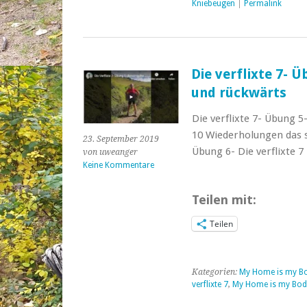
Kniebeugen
|
Permalink
Die verflixte 7- 
und rückwärts
Die verflixte 7- Übung 
10 Wiederholungen das s
23. September 2019
Übung 6- Die verflixte 7 
von uweanger
Keine Kommentare
Teilen mit:
Teilen
Kategorien:
My Home is my B
verflixte 7
,
My Home is my Bod