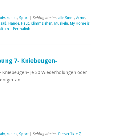
ody
,
runics
,
Sport
| Schlagwörter:
alle Sinne
,
Arme
,
säß
,
Hände
,
Haut
,
Klimmziehen
,
Muskeln
,
My Home is
ltern
|
Permalink
Übung 7- Kniebeugen-
7– Kniebeugen- je 30 Wiederholungen oder
eniger an.
ody
,
runics
,
Sport
| Schlagwörter:
Die verflixte 7
,