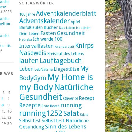
Woche
SCHLAGWÖRTER
fene
st 2026
Adventkalenderblatt
100 Jahre
Woche
Adventskalender
Apfel
ellion
Bücher
Barfußlaufen
Das Leben ist schön
Fasten
Gesundheit
Dein Leben
Woche
Ich werde 100
Heureka
Knirps
Intervallfasten
e- 18.
Kalenderblatt
26
Naseweis
Kreislauf des Lebens
laufen
Lauftagebuch
My
Leben
Liegestütze
LebNatEne
ER WAR
My Home is
BodyGym
my Body
Natürliche
S
S
Gesundheit
Rezept
Olivenöl
1
2
Rezepte
running
8
9
Rote Beete
running1252
15
16
Salat
Salate
22
23
Selbsttest Natürliche
SelbstTest
29
30
Sinn des Lebens
Gesundung