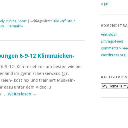
« Juli
ody
,
runics
,
Sport
| Schlagwörter:
Die verflixte 7
,
ADMINISTR
ody
|
Permalink
Anmelden
Eintrags-Feed
Kommentar-Fee
Übungen 6-9-12 Klimmziehen-
WordPress.org
n 6-9-12- Klimmziehen– am besten wie bei
henland im gymnischen Gewand (gr.
KATEGORIEN
eien- kost nix und trainiert Muskeln-
Kategorien
hr dazu unter dem Video. 3
Du …
Weiterlesen
→