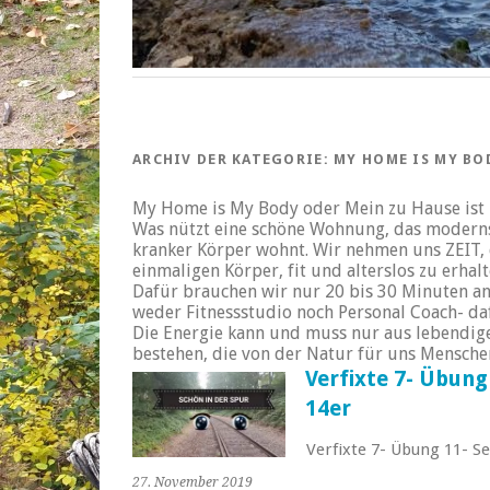
ARCHIV DER KATEGORIE:
MY HOME IS MY BO
My Home is My Body oder Mein zu Hause ist 
Was nützt eine schöne Wohnung, das moderns
kranker Körper wohnt. Wir nehmen uns ZEIT
einmaligen Körper, fit und alterslos zu erhalt
Dafür brauchen wir nur 20 bis 30 Minuten a
weder Fitnessstudio noch Personal Coach- d
Die Energie kann und muss nur aus lebendig
bestehen, die von der Natur für uns Menschen
Verfixte 7- Übung
14er
Verfixte 7- Übung 11- S
27. November 2019