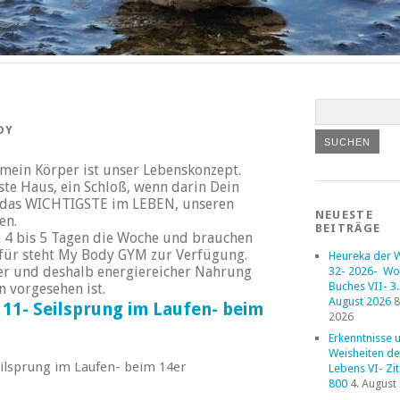
DY
mein Körper ist unser Lebenskonzept.
te Haus, ein Schloß, wenn darin Dein
, das WICHTIGSTE im LEBEN, unseren
NEUESTE
en.
BEITRÄGE
n 4 bis 5 Tagen die Woche und brauchen
afür steht My Body GYM zur Verfügung.
Heureka der 
er und deshalb energiereicher Nahrung
32- 2026- Wo
Buches VII- 3. 
 vorgesehen ist.
August 2026
8
 11- Seilsprung im Laufen- beim
2026
Erkenntnisse 
Weisheiten de
eilsprung im Laufen- beim 14er
Lebens VI- Zi
800
4. August