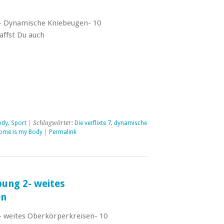
3– Dynamische Kniebeugen- 10
affst Du auch
ody
,
Sport
| Schlagwörter:
Die verflixte 7
,
dynamische
ome is my Body
|
Permalink
bung 2- weites
en
2– weites Oberkörperkreisen- 10