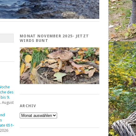
MONAT NOVEMBER 2025- JETZT
WIRDS BUNT
Woche
che des
bis 9.
. August
ARCHIV
Archiv
und
s
tate 651-
 2026