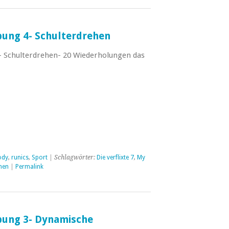
Übung 4- Schulterdrehen
4– Schulterdrehen- 20 Wiederholungen das
ody
,
runics
,
Sport
| Schlagwörter:
Die verflixte 7
,
My
hen
|
Permalink
Übung 3- Dynamische