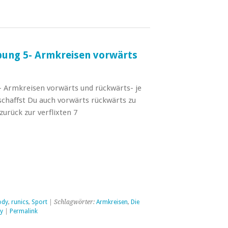
Übung 5- Armkreisen vorwärts
5– Armkreisen vorwärts und rückwärts- je
chaffst Du auch vorwärts rückwärts zu
zurück zur verflixten 7
ody
,
runics
,
Sport
| Schlagwörter:
Armkreisen
,
Die
y
|
Permalink