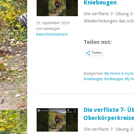
Kniebeugen
Die verflixte 7- Übung 
Wiederholungen das sch
23. September 2019
von uweanger
Keine Kommentare
Teilen mit:
Teilen
Kategorien:
My Home is my B
Kniebeugen
,
Kniebeugen
,
My H
Die verflixte 7- Ü
Oberkörperkreis
Die verflixte 7- Übung 