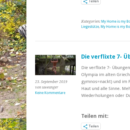
Teilen
Kategorien:
My Home is my B
Liegestütze
,
My Home is my B
Die verflixte 7- 
Die verflixte 7- Übunge
Olympia im alten Griec
gymnos=nackt) und im Fr
23. September 2019
von uweanger
Haut und alle Sinne. Me
Keine Kommentare
Wiederholungen oder 
Teilen mit:
Teilen