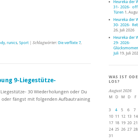
Heureka der 
31- 2026- of
Türen
1. Augu
Heureka der 
30- 2026- Reb
26. Juli 2026
Heureka der 
29- 2026-
ody
,
runics
,
Sport
| Schlagwörter:
Die verflixte 7
,
Glücksmoment
Juli
19. Juli 20
WAS IST OD
Übung 9-Liegestütze-
LOS?
August 2026
9-Liegestütze- 30 Wiederholungen oder Du
M
D
M
D
F
oder fängst mit folgenden Aufbautraining
3
4
5
6
7
10
11
12
13
14
17
18
19
20
21
24
25
26
27
28
31