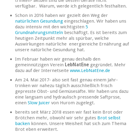
trinken- aktuell sind die besten Geräte nicht
verfügbar. Warum, werde ich gelegentlich festhalten.
Schon in 2016 haben wir gezielt den Weg der
natürlichen Gesundung
eingeschlagen. Wir haben uns
dazu intensiv mit den wichtigsten
5
Grundnahrungsmitteln
beschäftigt. Es ist bereits zum
heutigen Zeitpunkt mehr als spürbar, welche
Auswirkungen natürliche energiereiche Ernährung auf
unsere natürliche Gesundung hat.
Im Februar haben wir genau deshalb den
gemeinnützigen Verein
LebNatEne
gegründet. Mehr
dazu auf der Internetseite
www.LebNatEne.de
Am 24. Mai 2017- also seit fast genau einem Jahr-
trinken wir nahezu täglich ausschließlich frisch
gepresste Obst- und Gemüsesäfte. Wir haben uns dazu
eine langsam und hydraulisch pressende Saftprsse,
einen
Slow Juicer
von Hurom zugelegt.
bereits seit März 2018 essen wir fast kein Brot oder
Brötchen mehr, obwohl wir sehr gutes
Brot selbst
backen
können. Unsere Weisheit hat sich zum Thema
Brot eben erweitert.