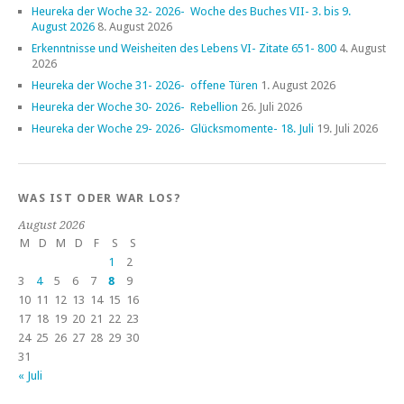
Heureka der Woche 32- 2026- Woche des Buches VII- 3. bis 9.
August 2026
8. August 2026
Erkenntnisse und Weisheiten des Lebens VI- Zitate 651- 800
4. August
2026
Heureka der Woche 31- 2026- offene Türen
1. August 2026
Heureka der Woche 30- 2026- Rebellion
26. Juli 2026
Heureka der Woche 29- 2026- Glücksmomente- 18. Juli
19. Juli 2026
WAS IST ODER WAR LOS?
August 2026
M
D
M
D
F
S
S
1
2
3
4
5
6
7
8
9
10
11
12
13
14
15
16
17
18
19
20
21
22
23
24
25
26
27
28
29
30
31
« Juli