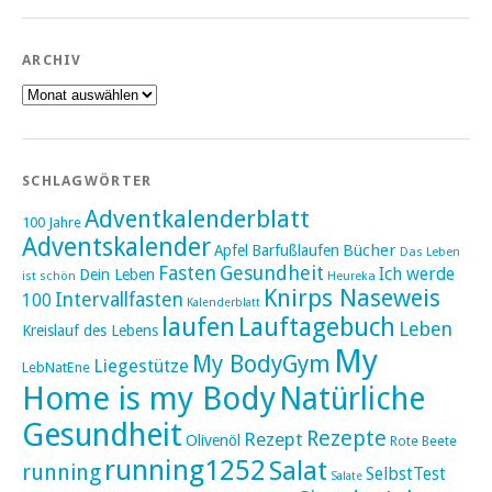
ARCHIV
Archiv
SCHLAGWÖRTER
Adventkalenderblatt
100 Jahre
Adventskalender
Bücher
Apfel
Barfußlaufen
Das Leben
Fasten
Gesundheit
Ich werde
Dein Leben
ist schön
Heureka
Knirps Naseweis
Intervallfasten
100
Kalenderblatt
laufen
Lauftagebuch
Leben
Kreislauf des Lebens
My
My BodyGym
Liegestütze
LebNatEne
Home is my Body
Natürliche
Gesundheit
Rezepte
Rezept
Olivenöl
Rote Beete
running1252
Salat
running
SelbstTest
Salate