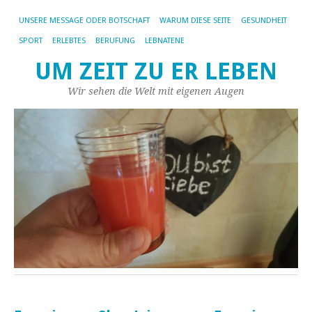
UNSERE MESSAGE ODER BOTSCHAFT
WARUM DIESE SEITE
GESUNDHEIT
SPORT
ERLEBTES
BERUFUNG
LEBNATENE
UM ZEIT ZU ER LEBEN
Wir sehen die Welt mit eigenen Augen