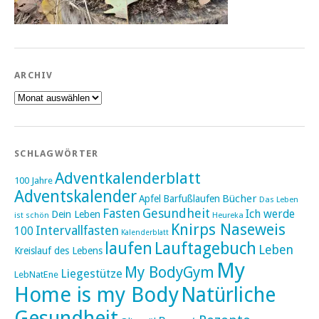
ARCHIV
Archiv
SCHLAGWÖRTER
Adventkalenderblatt
100 Jahre
Adventskalender
Bücher
Apfel
Barfußlaufen
Das Leben
Fasten
Gesundheit
Ich werde
Dein Leben
ist schön
Heureka
Knirps Naseweis
Intervallfasten
100
Kalenderblatt
laufen
Lauftagebuch
Leben
Kreislauf des Lebens
My
My BodyGym
Liegestütze
LebNatEne
Home is my Body
Natürliche
Gesundheit