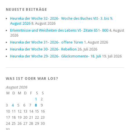
NEUESTE BEITRÄGE
Heureka der Woche 32- 2026- Woche des Buches VII- 3. bis 9.
August 2026
8. August 2026
Erkenntnisse und Weisheiten des Lebens VI- Zitate 651- 800
4. August
2026
Heureka der Woche 31- 2026- offene Türen
1. August 2026
Heureka der Woche 30- 2026- Rebellion
26. Juli 2026
Heureka der Woche 29- 2026- Glücksmomente- 18. Juli
19. Juli 2026
WAS IST ODER WAR LOS?
August 2026
M
D
M
D
F
S
S
1
2
3
4
5
6
7
8
9
10
11
12
13
14
15
16
17
18
19
20
21
22
23
24
25
26
27
28
29
30
31