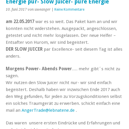
Energie pur- Slow Juicer- pure Energie
10. Juni 2017
von uweanger
|
Keine Kommentare
am 22.05.2017
war es so weit. Das Paket kam an und wir
konnten nicht widerstehen. Ausgepackt, angeschlossen,
getestet und nicht mehr losgelassen. Der neue Helfer –
Entsafter von Hurom, wir sind begeistert.
DER SLOW JUICER
par Excellence- seit diesem Tag ist alles
anders.
Morgens Power- Abends Power
…. mehr gibt´s nicht zu
sagen.
Wir nutzen den Slow Juicer nicht nur- wir sind einfach
begeistert. Deshalb haben wir inzwischen Ende 2017 auch
den Weg gefunden, für jeden zu Vorzugskonditionen selbst
ein solches Traumgerät zu erwerben. schickt einfach eine
mail an
AngerTrade@lebnatene.de
.
Das waren unsere ersten Eindrücke und Erfahrungen und