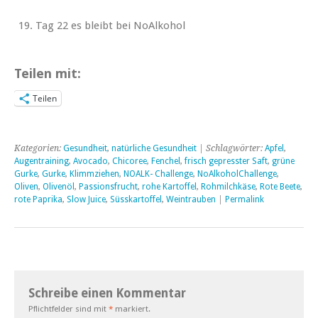
Tag 22 es bleibt bei NoAlkohol
Teilen mit:
Teilen
Kategorien:
Gesundheit
,
natürliche Gesundheit
| Schlagwörter:
Apfel
,
Augentraining
,
Avocado
,
Chicoree
,
Fenchel
,
frisch gepresster Saft
,
grüne
Gurke
,
Gurke
,
Klimmziehen
,
NOALK- Challenge
,
NoAlkoholChallenge
,
Oliven
,
Olivenöl
,
Passionsfrucht
,
rohe Kartoffel
,
Rohmilchkäse
,
Rote Beete
,
rote Paprika
,
Slow Juice
,
Süsskartoffel
,
Weintrauben
|
Permalink
Schreibe einen Kommentar
Pflichtfelder sind mit
*
markiert.