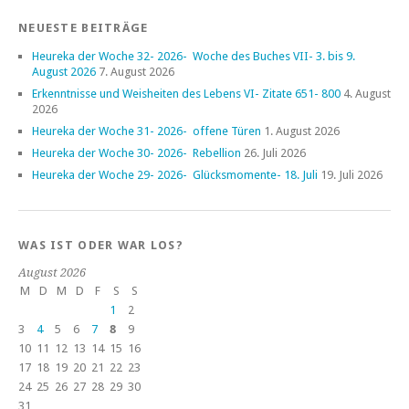
NEUESTE BEITRÄGE
Heureka der Woche 32- 2026- Woche des Buches VII- 3. bis 9.
August 2026
7. August 2026
Erkenntnisse und Weisheiten des Lebens VI- Zitate 651- 800
4. August
2026
Heureka der Woche 31- 2026- offene Türen
1. August 2026
Heureka der Woche 30- 2026- Rebellion
26. Juli 2026
Heureka der Woche 29- 2026- Glücksmomente- 18. Juli
19. Juli 2026
WAS IST ODER WAR LOS?
August 2026
M
D
M
D
F
S
S
1
2
3
4
5
6
7
8
9
10
11
12
13
14
15
16
17
18
19
20
21
22
23
24
25
26
27
28
29
30
31