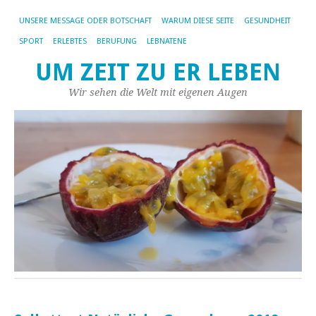
UNSERE MESSAGE ODER BOTSCHAFT
WARUM DIESE SEITE
GESUNDHEIT
SPORT
ERLEBTES
BERUFUNG
LEBNATENE
UM ZEIT ZU ER LEBEN
Wir sehen die Welt mit eigenen Augen