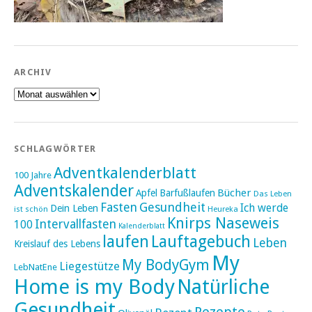
ARCHIV
Archiv
SCHLAGWÖRTER
Adventkalenderblatt
100 Jahre
Adventskalender
Bücher
Apfel
Barfußlaufen
Das Leben
Fasten
Gesundheit
Ich werde
Dein Leben
ist schön
Heureka
Knirps Naseweis
Intervallfasten
100
Kalenderblatt
laufen
Lauftagebuch
Leben
Kreislauf des Lebens
My
My BodyGym
Liegestütze
LebNatEne
Home is my Body
Natürliche
Gesundheit