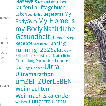
Naseweis
Kreislauf des Lebens
laufen
Lauftagebuch
My
Leben
Liegestütze
LebNatEne
ER WAR
My Home is
BodyGym
my Body
Natürliche
S
S
Gesundheit
Rezept
Olivenöl
1
2
Rezepte
running
8
9
Rote Beete
running1252
15
16
Salat
Salate
22
23
Selbsttest Natürliche
SelbstTest
29
30
Sinn des Lebens
Gesundung
Ultra
Tageskalender
Skaten
Ultramarathon
umZEITZUerLEBEN
ATION
Weihnachten
Weihnachtskalender
weiser UHU
ZEITZULEBEN
d