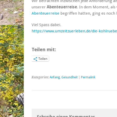
Wir betrachten inzwischen jede Anforderung al
unserer
Abenteuerreise
. In dem Moment, als 
Abenteuerreise
begriffen hatten, ging es noch 
Viel Spass dabei.
https://www.umzeitzuerleben.de/die-kohlrueb
Teilen mit:
Teilen
Kategorien:
Anfang
,
Gesundheit
|
Permalink
Schreibe einen Kommentar