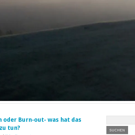
 oder Burn-out- was hat das
zu tun?