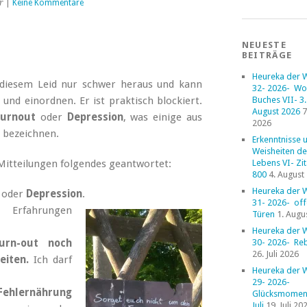
r
|
Keine Kommentare
NEUESTE
BEITRÄGE
Heureka der 
 diesem Leid nur schwer heraus und kann
32- 2026- Wo
n und einordnen.
Er ist praktisch blockiert.
Buches VII- 3. 
August 2026
7
urnout
oder
Depression
, was einige aus
2026
 bezeichnen.
Erkenntnisse 
Weisheiten de
itteilungen folgendes geantwortet:
Lebens VI- Zi
800
4. August
Heureka der 
oder
Depression
.
31- 2026- of
 Erfahrungen
Türen
1. Augu
Heureka der 
urn-out noch
30- 2026- Reb
26. Juli 2026
eiten.
Ich darf
Heureka der 
29- 2026-
Fehlernährung
Glücksmoment
Juli
19. Juli 20