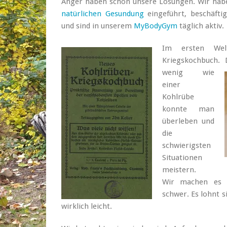
Anger haben schon unsere Lösungen. Wir habe
natürlichen Gesundung
eingeführt, beschäft
und sind in unserem
MyBodyGym
täglich aktiv.
Im ersten Welt
Kriegskochbuch.
wenig wie
einer
Kohlrübe
konnte man
überleben und
die
schwierigsten
Situationen
meistern.
Wir machen es 
schwer. Es lohnt 
wirklich leicht.