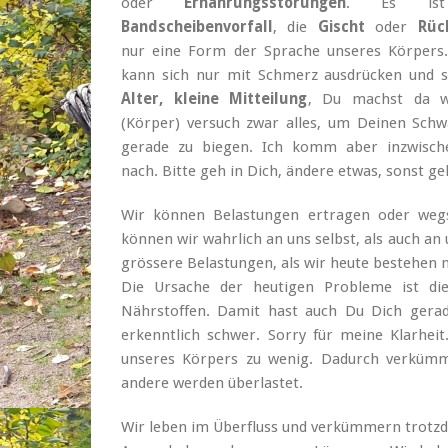
oder
Ernährungsstörungen
. Es is
Bandscheibenvorfall
, die
Gischt
oder
Rüc
nur eine Form der Sprache unseres Körpers
kann sich nur mit Schmerz ausdrücken und
Alter, kleine Mitteilung
, Du machst da wa
(Körper) versuch zwar alles, um Deinen Schw
gerade zu biegen. Ich komm aber inzwisch
nach. Bitte geh in Dich, ändere etwas, sonst ge
Wir können Belastungen ertragen oder wegst
können wir wahrlich an uns selbst, als auch an
grössere Belastungen, als wir heute bestehen 
Die Ursache der heutigen Probleme ist d
Nährstoffen. Damit hast auch Du Dich gerade
erkenntlich schwer. Sorry für meine Klarheit
unseres Körpers zu wenig. Dadurch verkümme
andere werden überlastet.
Wir leben im Überfluss und verkümmern trotzd