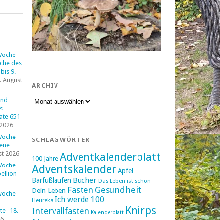
Woche
che des
bis 9.
. August
ARCHIV
Archiv
und
s
tate 651-
 2026
Woche
SCHLAGWÖRTER
fene
st 2026
Adventkalenderblatt
100 Jahre
Woche
Adventskalender
Apfel
ellion
Bücher
Barfußlaufen
Das Leben ist schön
Fasten
Gesundheit
Dein Leben
Woche
Ich werde 100
Heureka
Knirps
Intervallfasten
e- 18.
Kalenderblatt
26