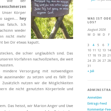
t wie der
kenschmerzen
. Unser Körper
 so sagen…
hey
WAS IST OD
LOS?
s falsch. Ich
August 2026
achsinn wieder
M
D
M
D
F
en nicht mehr
ht bei Dir etwas kaputt.
3
4
5
6
7
10
11
12
13
14
ecken, die schier unglaublich sind. Das
17
18
19
20
21
 unseren Vorfahren nachvollziehen, die weit
24
25
26
27
28
mussten.
31
ie mindere Versorgung mit notwendigen
« Juli
 auseinander zu setzen und es fällt Dir
. Zusätzlich nutzen wir die Möglichkeiten
rn die nicht genutzten Körperteile und
ADMINISTR
Anmelden
Eintrags-Feed
em. Das heisst, wir Marion Anger und Uwe
Kommentar-Fee