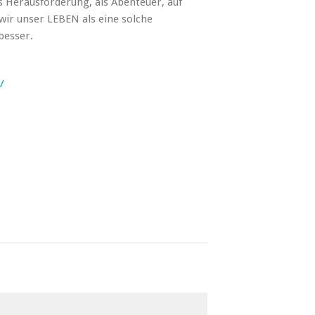
s Herausforderung, als Abenteuer, auf
wir unser LEBEN als eine solche
besser.
e/