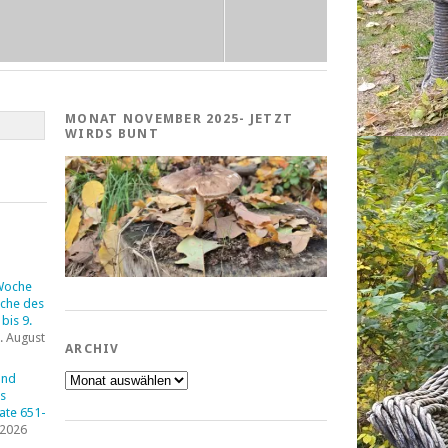
MONAT NOVEMBER 2025- JETZT
WIRDS BUNT
Woche
che des
bis 9.
. August
ARCHIV
Archiv
und
s
tate 651-
 2026