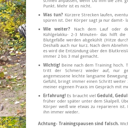
schnell anpassen, wenn Du ihm die Zeit g
Punkt. Mehr ist es nicht.
Was tun?
Kürzere Strecken laufen, event
spüren ist. Der Körper sagt ja nur damit- l
Wie weiter?
Nach dem Lauf oder dem
Kühlgelakku- 2-3 Minuten- das hilft die
Blutgefäße werden abgekühlt (Hitze durc
Deshalb auch nur kurz. Nach dem Abnehmen
es wird die Entzündung über den Blutkreisl
immer 2 bis 3 mal gemacht.
Wichtig!
Beine nach dem Training hoch. Tä
tritt der Schmerz wieder auf, nur ge
angemessene leichte langsame Bewegung 
Gefühl, bringt immer einen Schritt weiter 
meiner eigenen Praxis im Gespräch mit m
Erfahrung!
Es braucht viel
Geduld, Gedul
früher oder später unter dem Skalpell. Übe
Körper weiß wie etwas zu reparieren ist. 
ihn immer wieder.
Achtung- Trainingspausen sind falsch.
Wich