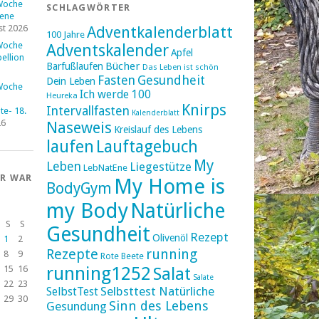
Woche
SCHLAGWÖRTER
fene
st 2026
Adventkalenderblatt
100 Jahre
Woche
Adventskalender
Apfel
ellion
Bücher
Barfußlaufen
Das Leben ist schön
Fasten
Gesundheit
Dein Leben
Woche
Ich werde 100
Heureka
Knirps
Intervallfasten
e- 18.
Kalenderblatt
26
Naseweis
Kreislauf des Lebens
laufen
Lauftagebuch
My
Leben
Liegestütze
LebNatEne
ER WAR
My Home is
BodyGym
my Body
Natürliche
S
S
Gesundheit
Rezept
Olivenöl
1
2
Rezepte
running
8
9
Rote Beete
running1252
15
16
Salat
Salate
22
23
Selbsttest Natürliche
SelbstTest
29
30
Sinn des Lebens
Gesundung