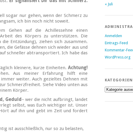
ibst.
Er signalisiert Dir das mit Schmerz.
« Juli
uell sogar nur gehen, wenn der Schmerz zu
angsam, ich bin noch nicht soweit.
ADMINISTR
 Gehen auf die Achillessehne einen
 Arbeit des Körpers zu unterstützen. Die
Anmelden
h die Entzündung), ziehen sich zusammen.
Eintrags-Feed
, die Gefässe dehnen sich wieder aus und
Kommentar-Fee
auf schneller abtransportiert. Ich habe das
WordPress.org
glich kleinere, kurze Einheiten.
Achtung!
hen. Aus meiner Erfahrung hilft eine
immer weiter. Auch gezieltes Dehnen mit
KATEGORIEN
zur Schmerzfreiheit. Siehe Video unten aus
Kategorien
einem Körper.
d, Geduld
– wer die nicht aufbringt, landet
rlegt selbst, was Euch wichtiger ist. Unser
Hört auf ihn und gebt im Zeit und fordert
tig ist ausschließlich, nur so zu belasten,