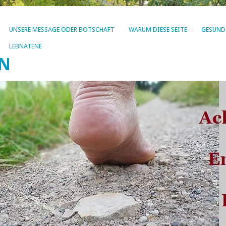
UNSERE MESSAGE ODER BOTSCHAFT
WARUM DIESE SEITE
GESUND
LEBNATENE
EN