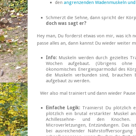
den
angrenzenden Wadenmuskeln und
Schmerzt die Sehne, dann spricht der Körp
doch was sagt er?
Hey man, Du forderst etwas von mir, was ich no
passe alles an, dann kannst Du wieder weiter 
Info:
Muskeln werden durch gezieltes Trai
Wochen aufgebaut. (Übrigens ohne 
ökonomisches Energiesparmodul des Körp
die Muskeln verbunden sind, brauchen 
aufgebaut zu werden.
Wer also mal trainiert und dann wieder Paus
Einfache Logik:
Trainierst Du plötzlich 
plötzlich ein brutal erstarkter Muskel a
Achillessehne- und den Knochen.
Microverletzungen, Entzündungen. Das is
bei ausreichender Nährstoffversorgung