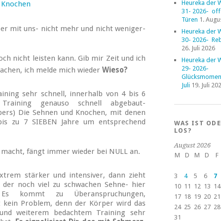
Heureka der 
 Knochen
31- 2026- of
Türen
1. Augu
er mit uns- nicht mehr und nicht weniger-
Heureka der 
30- 2026- Reb
26. Juli 2026
ch nicht leisten kann. Gib mir Zeit und ich
Heureka der 
29- 2026-
machen, ich melde mich wieder
Wieso?
Glücksmoment
Juli
19. Juli 20
ning sehr schnell, innerhalb von 4 bis 6
Training genauso schnell abgebaut-
ers) Die Sehnen und Knochen, mit denen
bis zu 7 SIEBEN Jahre um entsprechend
WAS IST OD
LOS?
August 2026
e macht, fängt immer wieder bei NULL an.
M
D
M
D
F
extrem stärker und intensiver, dann zieht
3
4
5
6
7
n der noch viel zu schwachen Sehne- hier
10
11
12
13
14
 Es kommt zu Überanspruchungen,
17
18
19
20
21
t kein Problem, denn der Körper wird das
24
25
26
27
28
 und weiterem bedachtem Training sehr
31