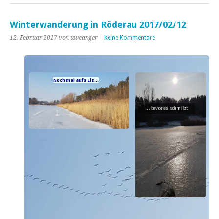
Winterwanderung in Röderau 2017/02/12
12. Februar 2017 von uweanger |
Keine Kommentare
Perlen...
...der Natur
Noch mal aufs Eis...
... bevor es schmilzt