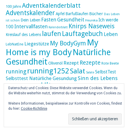
Adventkalenderblatt
100 Jahre
Adventskalender
Bücher
Apfel
Barfußlaufen
Das Leben
Fasten
Gesundheit
Ich werde
Dein Leben
ist schön
Heureka
Knirps Naseweis
Intervallfasten
100
Kalenderblatt
laufen
Lauftagebuch
Leben
Kreislauf des Lebens
My
My BodyGym
Liegestütze
LebNatEne
Home is my Body
Natürliche
Gesundheit
Rezepte
Rezept
Olivenöl
Rote Beete
running1252
Salat
running
SelbstTest
Salate
Sinn des Lebens
Selbsttest Natürliche Gesundung
Ultra
Ultramarathon
Tageskalender
Skaten
Datenschutz und Cookies: Diese Website verwendet Cookies. Wenn du
umZEITZUerLEBEN
die Website weiterhin nutzt, stimmst du der Verwendung von Cookies zu.
Weihnachten
Weihnachtskalender
Weitere Informationen, beispielsweise zur Kontrolle von Cookies, findest
weiser UHU
du hier:
Cookie-Richtlinie
ZEITZULEBEN
Überlebenswissen