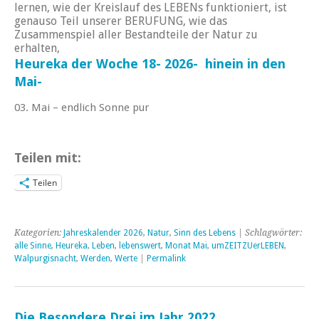
lernen, wie der Kreislauf des LEBENs funktioniert, ist
genauso Teil unserer BERUFUNG, wie das
m e g g a
Zusammenspiel aller Bestandteile der Natur zu
erhalten,
Heureka der Woche 18- 2026- hinein in den
Mai-
03. Mai – endlich Sonne pur
Teilen mit:
Teilen
Kategorien:
Jahreskalender 2026
,
Natur
,
Sinn des Lebens
| Schlagwörter:
alle Sinne
,
Heureka
,
Leben
,
lebenswert
,
Monat Mai
,
umZEITZUerLEBEN
,
Walpurgisnacht
,
Werden
,
Werte
|
Permalink
Die Besondere Drei im Jahr 2022