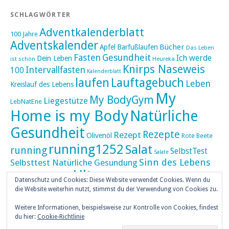
SCHLAGWÖRTER
Adventkalenderblatt
100 Jahre
Adventskalender
Bücher
Apfel
Barfußlaufen
Das Leben
Fasten
Gesundheit
Ich werde
Dein Leben
ist schön
Heureka
Knirps Naseweis
Intervallfasten
100
Kalenderblatt
laufen
Lauftagebuch
Leben
Kreislauf des Lebens
My
My BodyGym
Liegestütze
LebNatEne
Home is my Body
Natürliche
Gesundheit
Rezepte
Rezept
Olivenöl
Rote Beete
running1252
Salat
running
SelbstTest
Salate
Sinn des Lebens
Selbsttest Natürliche Gesundung
Ultra
Ultramarathon
Tageskalender
Skaten
Datenschutz und Cookies: Diese Website verwendet Cookies. Wenn du
umZEITZUerLEBEN
die Website weiterhin nutzt, stimmst du der Verwendung von Cookies zu.
Weihnachten
Weihnachtskalender
Weitere Informationen, beispielsweise zur Kontrolle von Cookies, findest
weiser UHU
du hier:
Cookie-Richtlinie
ZEITZULEBEN
Überlebenswissen