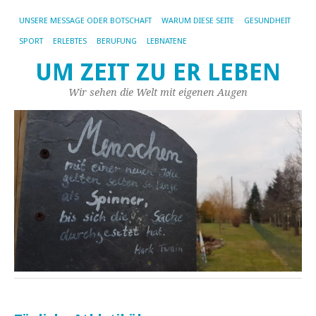
UNSERE MESSAGE ODER BOTSCHAFT
WARUM DIESE SEITE
GESUNDHEIT
SPORT
ERLEBTES
BERUFUNG
LEBNATENE
UM ZEIT ZU ER LEBEN
Wir sehen die Welt mit eigenen Augen