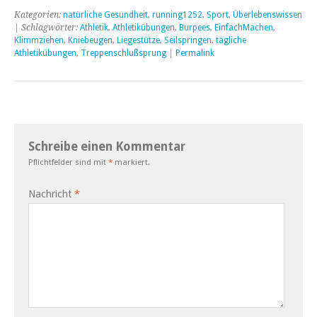
Kategorien:
natürliche Gesundheit
,
running1252
,
Sport
,
Überlebenswissen
| Schlagwörter:
Athletik
,
Athletikübungen
,
Burpees
,
EinfachMachen
,
Klimmziehen
,
Kniebeugen
,
Liegestütze
,
Seilspringen
,
tägliche
Athletikübungen
,
Treppenschlußsprung
|
Permalink
Schreibe einen Kommentar
Pflichtfelder sind mit
*
markiert.
Nachricht
*