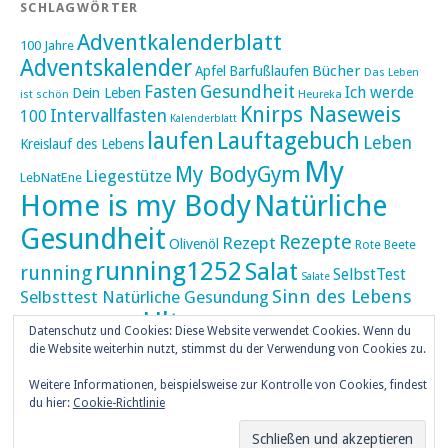
SCHLAGWÖRTER
Adventkalenderblatt
100 Jahre
Adventskalender
Bücher
Apfel
Barfußlaufen
Das Leben
Fasten
Gesundheit
Ich werde
Dein Leben
ist schön
Heureka
Knirps Naseweis
Intervallfasten
100
Kalenderblatt
laufen
Lauftagebuch
Leben
Kreislauf des Lebens
My
My BodyGym
Liegestütze
LebNatEne
Home is my Body
Natürliche
Gesundheit
Rezepte
Rezept
Olivenöl
Rote Beete
running1252
Salat
running
SelbstTest
Salate
Sinn des Lebens
Selbsttest Natürliche Gesundung
Ultra
Ultramarathon
Tageskalender
Skaten
Datenschutz und Cookies: Diese Website verwendet Cookies. Wenn du
umZEITZUerLEBEN
die Website weiterhin nutzt, stimmst du der Verwendung von Cookies zu.
Weihnachten
Weihnachtskalender
Weitere Informationen, beispielsweise zur Kontrolle von Cookies, findest
weiser UHU
du hier:
Cookie-Richtlinie
ZEITZULEBEN
Überlebenswissen