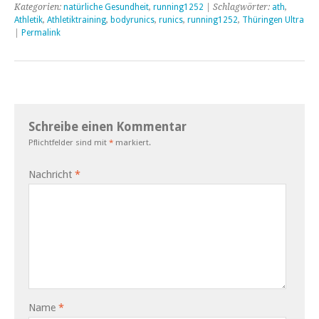
Kategorien:
natürliche Gesundheit
,
running1252
| Schlagwörter:
ath
,
Athletik
,
Athletiktraining
,
bodyrunics
,
runics
,
running1252
,
Thüringen Ultra
|
Permalink
Schreibe einen Kommentar
Pflichtfelder sind mit
*
markiert.
Nachricht
*
Name
*