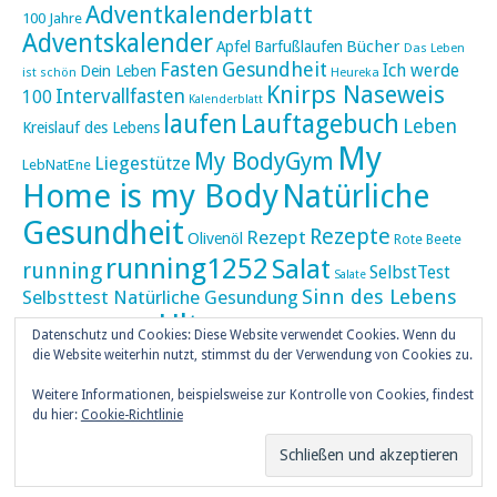
Adventkalenderblatt
100 Jahre
Adventskalender
Bücher
Apfel
Barfußlaufen
Das Leben
Fasten
Gesundheit
Ich werde
Dein Leben
ist schön
Heureka
Knirps Naseweis
Intervallfasten
100
Kalenderblatt
laufen
Lauftagebuch
Leben
Kreislauf des Lebens
My
My BodyGym
Liegestütze
LebNatEne
Home is my Body
Natürliche
Gesundheit
Rezepte
Rezept
Olivenöl
Rote Beete
running1252
Salat
running
SelbstTest
Salate
Sinn des Lebens
Selbsttest Natürliche Gesundung
Ultra
Ultramarathon
Tageskalender
Skaten
Datenschutz und Cookies: Diese Website verwendet Cookies. Wenn du
umZEITZUerLEBEN
die Website weiterhin nutzt, stimmst du der Verwendung von Cookies zu.
Weihnachten
Weihnachtskalender
Weitere Informationen, beispielsweise zur Kontrolle von Cookies, findest
weiser UHU
du hier:
Cookie-Richtlinie
ZEITZULEBEN
Überlebenswissen