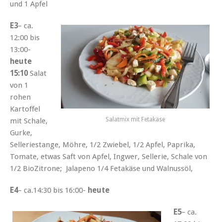
und 1 Apfel
E3
– ca.
12:00 bis
13:00-
heute
15:10
Salat
von 1
rohen
Kartoffel
Salatmix mit Fetakäse
mit Schale,
Gurke,
Selleriestange, Möhre, 1/2 Zwiebel, 1/2 Apfel, Paprika,
Tomate, etwas Saft von Apfel, Ingwer, Sellerie, Schale von
1/2 BioZitrone; Jalapeno 1/4 Fetakäse und Walnussöl,
E4
– ca.14:30 bis 16:00-
heute
E5
– ca.