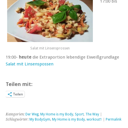
17:00 bis
Salat mit Linsensprossen
19:00-
heute
die Extraportion lebendige Eiweißgrundlage
Salat mit Linsenspossen
Teilen mit:
Teilen
Kategorien:
Der Weg
,
My Home is my Body
,
Sport
,
The Way
|
Schlagwörter:
My BodyGym
,
My Home is my Body
,
workout1
|
Permalink