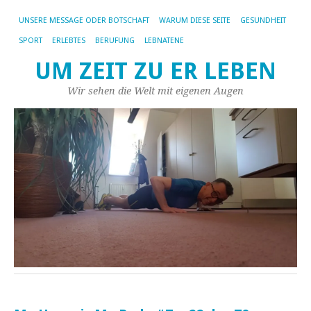
UNSERE MESSAGE ODER BOTSCHAFT
WARUM DIESE SEITE
GESUNDHEIT
SPORT
ERLEBTES
BERUFUNG
LEBNATENE
UM ZEIT ZU ER LEBEN
Wir sehen die Welt mit eigenen Augen