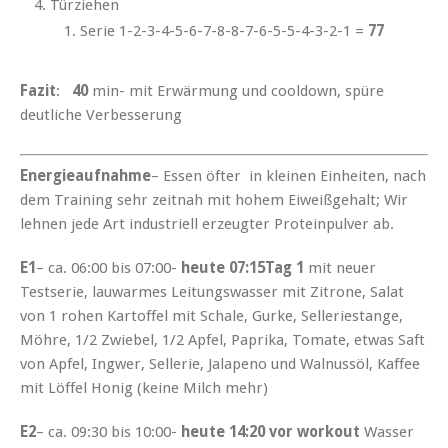
Türziehen
Serie 1-2-3-4-5-6-7-8-8-7-6-5-5-4-3-2-1 =
77
Fazit
:
40
min- mit Erwärmung und cooldown, spüre
deutliche Verbesserung
Energieaufnahme
– Essen öfter in kleinen Einheiten, nach
dem Training sehr zeitnah mit hohem Eiweißgehalt; Wir
lehnen jede Art industriell erzeugter Proteinpulver ab.
E1
– ca. 06:00 bis 07:00-
heute 07:15Tag 1
mit neuer
Testserie, lauwarmes Leitungswasser mit Zitrone, Salat
von 1 rohen Kartoffel mit Schale, Gurke, Selleriestange,
Möhre, 1/2 Zwiebel, 1/2 Apfel, Paprika, Tomate, etwas Saft
von Apfel, Ingwer, Sellerie, Jalapeno und Walnussöl, Kaffee
mit Löffel Honig (keine Milch mehr)
E2
– ca. 09:30 bis 10:00-
heute 14:20 vor workout
Wasser