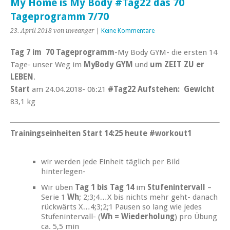
My Home is My Body #Tag22 das 70
Tageprogramm 7/70
23. April 2018
von uweanger
|
Keine Kommentare
Tag 7 im 70 Tageprogramm
-My Body GYM- die ersten 14
Tage- unser Weg im
MyBody GYM
und
um ZEIT ZU er
LEBEN
.
Start
am 24.04.2018- 06:21
#Tag22 Aufstehen:
Gewicht
83,1 kg
Trainingseinheiten Start 14:25 heute #workout1
wir werden jede Einheit täglich per Bild
hinterlegen-
Wir üben
Tag 1 bis Tag 14
im
Stufenintervall
–
Serie 1
Wh
; 2;3;4…X bis nichts mehr geht- danach
rückwärts X…4;3;2;1 Pausen so lang wie jedes
Stufenintervall- (
Wh = Wiederholung
) pro Übung
ca. 5,5 min