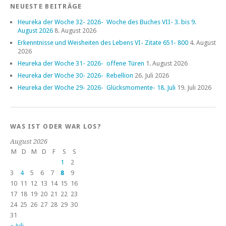
NEUESTE BEITRÄGE
Heureka der Woche 32- 2026- Woche des Buches VII- 3. bis 9.
August 2026
8. August 2026
Erkenntnisse und Weisheiten des Lebens VI- Zitate 651- 800
4. August
2026
Heureka der Woche 31- 2026- offene Türen
1. August 2026
Heureka der Woche 30- 2026- Rebellion
26. Juli 2026
Heureka der Woche 29- 2026- Glücksmomente- 18. Juli
19. Juli 2026
WAS IST ODER WAR LOS?
August 2026
M
D
M
D
F
S
S
1
2
3
4
5
6
7
8
9
10
11
12
13
14
15
16
17
18
19
20
21
22
23
24
25
26
27
28
29
30
31
« Juli