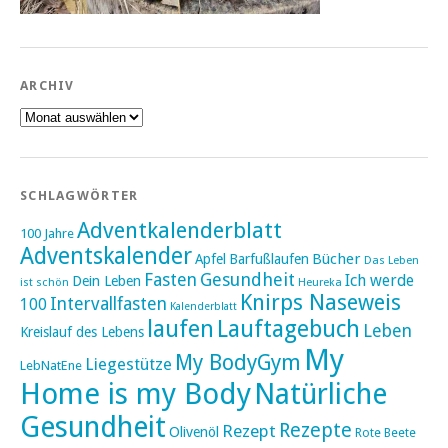
ARCHIV
Archiv
SCHLAGWÖRTER
Adventkalenderblatt
100 Jahre
Adventskalender
Bücher
Apfel
Barfußlaufen
Das Leben
Fasten
Gesundheit
Ich werde
Dein Leben
ist schön
Heureka
Knirps Naseweis
Intervallfasten
100
Kalenderblatt
laufen
Lauftagebuch
Leben
Kreislauf des Lebens
My
My BodyGym
Liegestütze
LebNatEne
Home is my Body
Natürliche
Gesundheit
Rezepte
Rezept
Olivenöl
Rote Beete