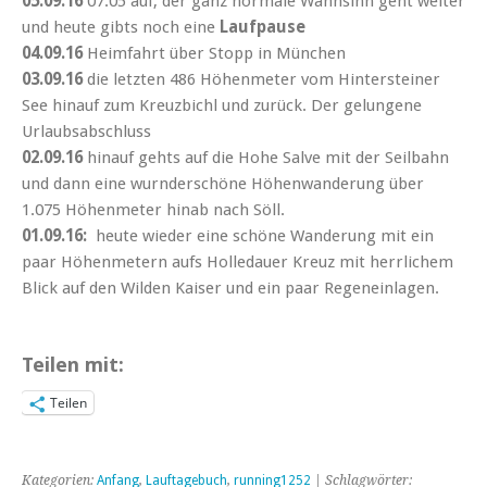
05.09.16
07:05 auf; der ganz normale Wahnsinn geht weiter
und heute gibts noch eine
Laufpause
04.09.16
Heimfahrt über Stopp in München
03.09.16
die letzten 486 Höhenmeter vom Hintersteiner
See hinauf zum Kreuzbichl und zurück. Der gelungene
Urlaubsabschluss
02.09.16
hinauf gehts auf die Hohe Salve mit der Seilbahn
und dann eine wurnderschöne Höhenwanderung über
1.075 Höhenmeter hinab nach Söll.
01.09.16:
heute wieder eine schöne Wanderung mit ein
paar Höhenmetern aufs Holledauer Kreuz mit herrlichem
Blick auf den Wilden Kaiser und ein paar Regeneinlagen.
Teilen mit:
Teilen
Kategorien:
Anfang
,
Lauftagebuch
,
running1252
| Schlagwörter: