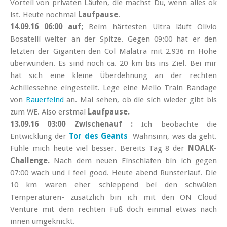
Vorteil von privaten Läufen, die machst Du, wenn alles ok
ist. Heute nochmal
Laufpause
.
14.09.16 06:00 auf;
Beim härtesten Ultra läuft Olivio
Bosatelli weiter an der Spitze. Gegen 09:00 hat er den
letzten der Giganten den Col Malatra mit 2.936 m Höhe
überwunden. Es sind noch ca. 20 km bis ins Ziel. Bei mir
hat sich eine kleine Überdehnung an der rechten
Achillessehne eingestellt. Lege eine Mello Train Bandage
von
Bauerfeind
an. Mal sehen, ob die sich wieder gibt bis
zum WE. Also erstmal
Laufpause.
13.09.16 03:00 Zwischenauf :
Ich beobachte die
Entwicklung der
Tor des Geants
Wahnsinn, was da geht.
Fühle mich heute viel besser. Bereits Tag 8 der
NOALK-
Challenge.
Nach dem neuen Einschlafen bin ich gegen
07:00 wach und i feel good. Heute abend Runsterlauf. Die
10 km waren eher schleppend bei den schwülen
Temperaturen- zusätzlich bin ich mit den ON Cloud
Venture mit dem rechten Fuß doch einmal etwas nach
innen umgeknickt.