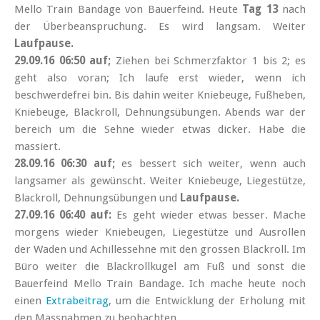
Mello Train Bandage von Bauerfeind. Heute
Tag 13
nach
der Überbeanspruchung. Es wird langsam. Weiter
Laufpause.
29.09.16 06:50 auf;
Ziehen bei Schmerzfaktor 1 bis 2; es
geht also voran; Ich laufe erst wieder, wenn ich
beschwerdefrei bin. Bis dahin weiter Kniebeuge, Fußheben,
Kniebeuge, Blackroll, Dehnungsübungen. Abends war der
bereich um die Sehne wieder etwas dicker. Habe die
massiert.
28.09.16 06:30 auf;
es bessert sich weiter, wenn auch
langsamer als gewünscht. Weiter Kniebeuge, Liegestütze,
Blackroll, Dehnungsübungen und
Laufpause.
27.09.16 06:40 auf:
Es geht wieder etwas besser. Mache
morgens wieder Kniebeugen, Liegestütze und Ausrollen
der Waden und Achillessehne mit den grossen Blackroll. Im
Büro weiter die Blackrollkugel am Fuß und sonst die
Bauerfeind Mello Train Bandage. Ich mache heute noch
einen
Extrabeitrag
, um die Entwicklung der Erholung mit
den Massnahmen zu beobachten.