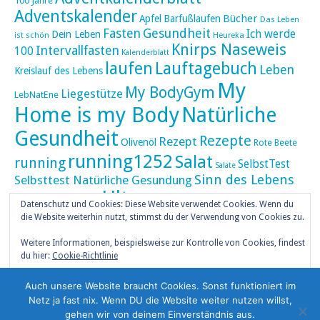
100 Jahre
Adventskalender
Bücher
Apfel
Barfußlaufen
Das Leben
Fasten
Gesundheit
Ich werde
Dein Leben
ist schön
Heureka
Knirps Naseweis
Intervallfasten
100
Kalenderblatt
laufen
Lauftagebuch
Leben
Kreislauf des Lebens
My
My BodyGym
Liegestütze
LebNatEne
Home is my Body
Natürliche
Gesundheit
Rezepte
Rezept
Olivenöl
Rote Beete
running1252
Salat
running
SelbstTest
Salate
Sinn des Lebens
Selbsttest Natürliche Gesundung
Ultra
Ultramarathon
Tageskalender
Skaten
Datenschutz und Cookies: Diese Website verwendet Cookies. Wenn du
umZEITZUerLEBEN
die Website weiterhin nutzt, stimmst du der Verwendung von Cookies zu.
Weihnachten
Weihnachtskalender
Weitere Informationen, beispielsweise zur Kontrolle von Cookies, findest
weiser UHU
du hier:
Cookie-Richtlinie
ZEITZULEBEN
Überlebenswissen
Auch unsere Website braucht Cookies. Sonst funktioniert im
Netz ja fast nix. Wenn DU die Website weiter nutzen willst,
gehen wir von deinem Einverständnis aus.