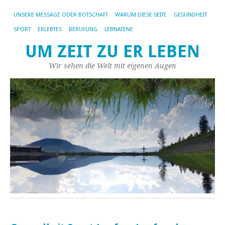
UNSERE MESSAGE ODER BOTSCHAFT
WARUM DIESE SEITE
GESUNDHEIT
SPORT
ERLEBTES
BERUFUNG
LEBNATENE
UM ZEIT ZU ER LEBEN
Wir sehen die Welt mit eigenen Augen