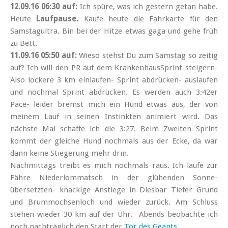
12.09.16 06:30 auf:
Ich spüre, was ich gestern getan habe.
Heute
Laufpause.
Kaufe heute die Fahrkarte für den
Samstagultra.
Bin bei der Hitze etwas gaga und gehe früh
zu Bett.
11.09.16 05:50 auf:
Wieso stehst Du zum Samstag so zeitig
auf? Ich will den PR auf dem KrankenhausSprint steigern-
Also lockere 3 km einlaufen- Sprint abdrücken- auslaufen
und nochmal Sprint abdrücken. Es werden auch 3:42er
Pace- leider bremst mich ein Hund etwas aus, der von
meinem Lauf in seinen Instinkten animiert wird. Das
nächste Mal schaffe ich die 3:27. Beim Zweiten Sprint
kommt der gleiche Hund nochmals aus der Ecke, da war
dann keine Stiegerung mehr drin.
Nachmittags treibt es mich nochmals raus. Ich laufe zur
Fähre Niederlommatsch in der glühenden Sonne-
übersetzten- knackige Anstiege in Diesbar Tiefer Grund
und Brummochsenloch und wieder zurück. Am Schluss
stehen wieder 30 km auf der Uhr. Abends beobachte ich
noch nachträglich den Start der
Tor des Geants