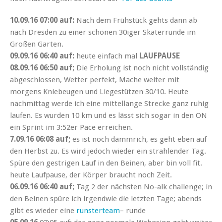
10.09.16 07:00 auf:
Nach dem Frühstück gehts dann ab
nach Dresden zu einer schönen 30iger Skaterrunde im
Großen Garten.
09.09.16 06:40 auf:
heute einfach mal
LAUFPAUSE
08.09.16 06:50 auf;
Die Erholung ist noch nicht vollständig
abgeschlossen, Wetter perfekt, Mache weiter mit
morgens Kniebeugen und Liegestützen 30/10. Heute
nachmittag werde ich eine mittellange Strecke ganz ruhig
laufen. Es wurden 10 km und es lässt sich sogar in den ON
ein Sprint im 3:52er Pace erreichen.
7.09.16 06:08 auf;
es ist noch dämmrich, es geht eben auf
den Herbst zu. Es wird jedoch wieder ein strahlender Tag.
Spüre den gestrigen Lauf in den Beinen, aber bin voll fit.
heute Laufpause, der Körper braucht noch Zeit.
06.09.16 06:40 auf;
Tag 2 der nächsten No-alk challenge; in
den Beinen spüre ich irgendwie die letzten Tage; abends
gibt es wieder eine
runsterteam
– runde