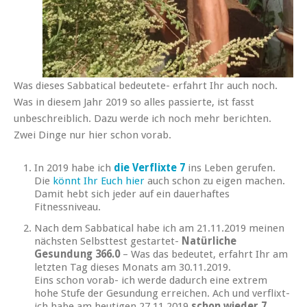
Was dieses Sabbatical bedeutete- erfahrt Ihr auch noch.
Was in diesem Jahr 2019 so alles passierte, ist fasst
unbeschreiblich. Dazu werde ich noch mehr berichten.
Zwei Dinge nur hier schon vorab.
In 2019 habe ich
die Verflixte 7
ins Leben gerufen.
Die
könnt Ihr Euch hier
auch schon zu eigen machen.
Damit hebt sich jeder auf ein dauerhaftes
Fitnessniveau.
Nach dem Sabbatical habe ich am 21.11.2019 meinen
nächsten Selbsttest gestartet-
Natürliche
Gesundung 366.0
– Was das bedeutet, erfahrt Ihr am
letzten Tag dieses Monats am 30.11.2019.
Eins schon vorab- ich werde dadurch eine extrem
hohe Stufe der Gesundung erreichen. Ach und verflixt-
ich habe am heutigen 27.11.2019
schon wieder 7