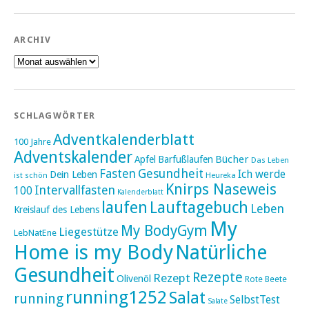
ARCHIV
Archiv
SCHLAGWÖRTER
Adventkalenderblatt
100 Jahre
Adventskalender
Bücher
Apfel
Barfußlaufen
Das Leben
Fasten
Gesundheit
Ich werde
Dein Leben
ist schön
Heureka
Knirps Naseweis
Intervallfasten
100
Kalenderblatt
laufen
Lauftagebuch
Leben
Kreislauf des Lebens
My
My BodyGym
Liegestütze
LebNatEne
Home is my Body
Natürliche
Gesundheit
Rezepte
Rezept
Olivenöl
Rote Beete
running1252
Salat
running
SelbstTest
Salate