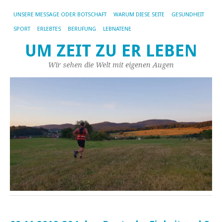
UNSERE MESSAGE ODER BOTSCHAFT
WARUM DIESE SEITE
GESUNDHEIT
SPORT
ERLEBTES
BERUFUNG
LEBNATENE
UM ZEIT ZU ER LEBEN
Wir sehen die Welt mit eigenen Augen