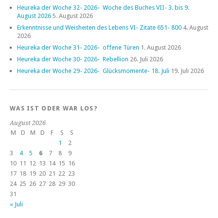
Heureka der Woche 32- 2026- Woche des Buches VII- 3. bis 9.
August 2026
5. August 2026
Erkenntnisse und Weisheiten des Lebens VI- Zitate 651- 800
4. August
2026
Heureka der Woche 31- 2026- offene Türen
1. August 2026
Heureka der Woche 30- 2026- Rebellion
26. Juli 2026
Heureka der Woche 29- 2026- Glücksmomente- 18. Juli
19. Juli 2026
WAS IST ODER WAR LOS?
August 2026
M
D
M
D
F
S
S
1
2
3
4
5
6
7
8
9
10
11
12
13
14
15
16
17
18
19
20
21
22
23
24
25
26
27
28
29
30
31
« Juli