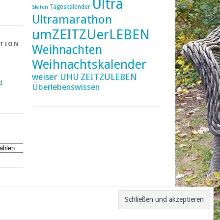
Ultra
Tageskalender
Skaten
Ultramarathon
umZEITZUerLEBEN
ATION
Weihnachten
Weihnachtskalender
weiser UHU
ZEITZULEBEN
d
Überlebenswissen