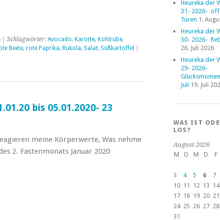
Heureka der 
31- 2026- of
Türen
1. Augu
Heureka der 
30- 2026- Reb
e
| Schlagwörter:
Avocado
,
Karotte
,
Kohlrübe
,
26. Juli 2026
ote Beete
,
rote Paprika
,
Rukola
,
Salat
,
Süßkartoffel
|
Heureka der 
29- 2026-
Glücksmoment
Juli
19. Juli 20
.01.20 bis 05.01.2020- 23
WAS IST OD
LOS?
e reagieren meine Körperwerte, Was nehme
August 2026
 des 2. Fastenmonats Januar 2020
M
D
M
D
F
3
4
5
6
7
10
11
12
13
14
17
18
19
20
21
24
25
26
27
28
31