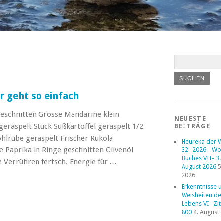
r geht so einfach
geschnitten Grosse Mandarine klein
NEUESTE
geraspelt Stück Süßkartoffel geraspelt 1/2
BEITRÄGE
ohlrübe geraspelt Frischer Rukola
Heureka der 
e Paprika in Ringe geschnitten Oilvenöl
32- 2026- Wo
Buches VII- 3. 
 Verrühren fertsch. Energie für …
August 2026
5
2026
Erkenntnisse 
Weisheiten de
Lebens VI- Zi
800
4. August