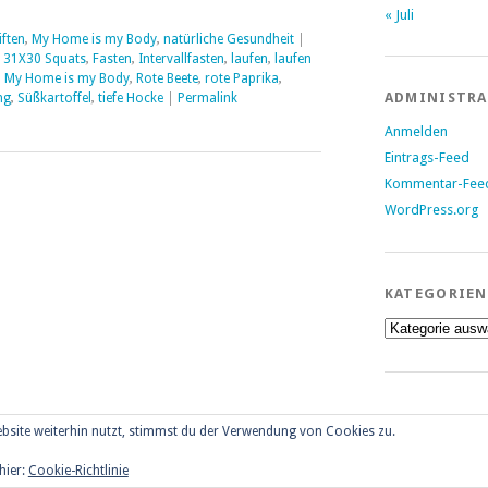
« Juli
iften
,
My Home is my Body
,
natürliche Gesundheit
|
,
31X30 Squats
,
Fasten
,
Intervallfasten
,
laufen
,
laufen
,
My Home is my Body
,
Rote Beete
,
rote Paprika
,
ADMINISTR
ng
,
Süßkartoffel
,
tiefe Hocke
|
Permalink
Anmelden
Eintrags-Feed
Kommentar-Fee
WordPress.org
KATEGORIEN
Kategorien
bsite weiterhin nutzt, stimmst du der Verwendung von Cookies zu.
hier:
Cookie-Richtlinie