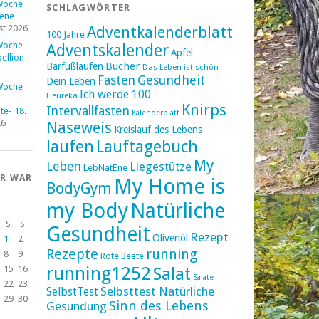
Woche
SCHLAGWÖRTER
fene
st 2026
Adventkalenderblatt
100 Jahre
Woche
Adventskalender
Apfel
ellion
Bücher
Barfußlaufen
Das Leben ist schön
Fasten
Gesundheit
Dein Leben
Woche
Ich werde 100
Heureka
Knirps
Intervallfasten
e- 18.
Kalenderblatt
26
Naseweis
Kreislauf des Lebens
laufen
Lauftagebuch
My
Leben
Liegestütze
LebNatEne
ER WAR
My Home is
BodyGym
my Body
Natürliche
S
S
Gesundheit
Rezept
Olivenöl
1
2
Rezepte
running
8
9
Rote Beete
running1252
15
16
Salat
Salate
22
23
Selbsttest Natürliche
SelbstTest
29
30
Sinn des Lebens
Gesundung