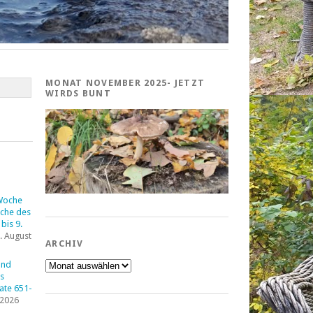
MONAT NOVEMBER 2025- JETZT
WIRDS BUNT
Woche
che des
bis 9.
. August
ARCHIV
Archiv
und
s
tate 651-
 2026