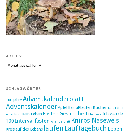
ARCHIV
Archiv
SCHLAGWÖRTER
Adventkalenderblatt
100 Jahre
Adventskalender
Bücher
Apfel
Barfußlaufen
Das Leben
Fasten
Gesundheit
Ich werde
Dein Leben
ist schön
Heureka
Knirps Naseweis
Intervallfasten
100
Kalenderblatt
laufen
Lauftagebuch
Leben
Kreislauf des Lebens