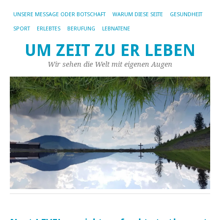
UNSERE MESSAGE ODER BOTSCHAFT
WARUM DIESE SEITE
GESUNDHEIT
SPORT
ERLEBTES
BERUFUNG
LEBNATENE
UM ZEIT ZU ER LEBEN
Wir sehen die Welt mit eigenen Augen