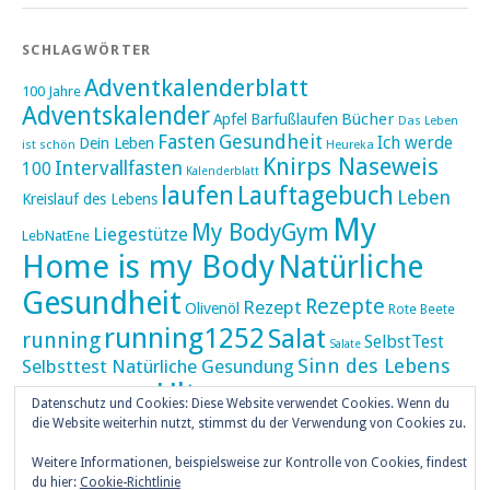
SCHLAGWÖRTER
Adventkalenderblatt
100 Jahre
Adventskalender
Bücher
Apfel
Barfußlaufen
Das Leben
Fasten
Gesundheit
Ich werde
Dein Leben
ist schön
Heureka
Knirps Naseweis
Intervallfasten
100
Kalenderblatt
laufen
Lauftagebuch
Leben
Kreislauf des Lebens
My
My BodyGym
Liegestütze
LebNatEne
Home is my Body
Natürliche
Gesundheit
Rezepte
Rezept
Olivenöl
Rote Beete
running1252
Salat
running
SelbstTest
Salate
Sinn des Lebens
Selbsttest Natürliche Gesundung
Ultra
Ultramarathon
Tageskalender
Skaten
Datenschutz und Cookies: Diese Website verwendet Cookies. Wenn du
umZEITZUerLEBEN
die Website weiterhin nutzt, stimmst du der Verwendung von Cookies zu.
Weihnachten
Weihnachtskalender
Weitere Informationen, beispielsweise zur Kontrolle von Cookies, findest
weiser UHU
du hier:
Cookie-Richtlinie