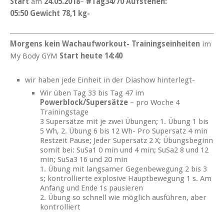
Start
am
24.05.2018
–
#Tag34/70 Aufstehen:
05:50
Gewicht
78,1 kg-
Morgens kein Wachaufworkout- Trainingseinheiten
im
My Body GYM
Start heute 14:40
wir haben jede Einheit in der Diashow hinterlegt-
Wir üben Tag 33 bis Tag 47 im
Powerblock/Supersätze
– pro Woche 4
Trainingstage
3 Supersätze mit je zwei Übungen; 1. Übung 1 bis
5 Wh, 2. Übung 6 bis 12 Wh- Pro Supersatz 4 min
Restzeit Pause; Jeder Supersatz 2 X; Übungsbeginn
somit bei: SuSa1 0 min und 4 min; SuSa2 8 und 12
min; SuSa3 16 und 20 min
1. Übung mit langsamer Gegenbewegung 2 bis 3
s; kontrollierte explosive Hauptbewegung 1 s. Am
Anfang und Ende 1s pausieren
2. Übung so schnell wie möglich ausführen, aber
kontrolliert