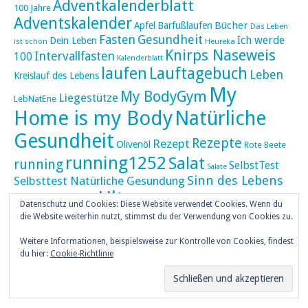
Adventkalenderblatt
100 Jahre
Adventskalender
Bücher
Apfel
Barfußlaufen
Das Leben
Fasten
Gesundheit
Ich werde
Dein Leben
ist schön
Heureka
Knirps Naseweis
Intervallfasten
100
Kalenderblatt
laufen
Lauftagebuch
Leben
Kreislauf des Lebens
My
My BodyGym
Liegestütze
LebNatEne
Home is my Body
Natürliche
Gesundheit
Rezepte
Rezept
Olivenöl
Rote Beete
running1252
Salat
running
SelbstTest
Salate
Sinn des Lebens
Selbsttest Natürliche Gesundung
Ultra
Ultramarathon
Tageskalender
Skaten
Datenschutz und Cookies: Diese Website verwendet Cookies. Wenn du
umZEITZUerLEBEN
die Website weiterhin nutzt, stimmst du der Verwendung von Cookies zu.
Weihnachten
Weihnachtskalender
Weitere Informationen, beispielsweise zur Kontrolle von Cookies, findest
weiser UHU
du hier:
Cookie-Richtlinie
ZEITZULEBEN
Überlebenswissen