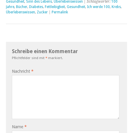
Gesundheit
,
Sinn des Lebens
,
Überlebenswissen
| Schlagwörter:
100
Jahre
,
Bücher
,
Diabetes
,
Fettleibigkeit
,
Gesundheit
,
Ich werde 100
,
Krebs
,
Überlebenswissen
,
Zucker
|
Permalink
Schreibe einen Kommentar
Pflichtfelder sind mit
*
markiert.
Nachricht
*
Name
*