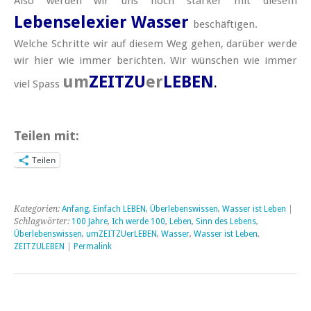
Also werden wir uns noch stärker mit diesem
Lebenselexier Wasser
beschäftigen.
Welche Schritte wir auf diesem Weg gehen, darüber werde
wir hier wie immer berichten. Wir wünschen wie immer
um
ZEITZU
er
LEBEN
.
viel Spass
Teilen mit:
Teilen
Kategorien:
Anfang
,
Einfach LEBEN
,
Überlebenswissen
,
Wasser ist Leben
|
Schlagwörter:
100 Jahre
,
Ich werde 100
,
Leben
,
Sinn des Lebens
,
Überlebenswissen
,
umZEITZUerLEBEN
,
Wasser
,
Wasser ist Leben
,
ZEITZULEBEN
|
Permalink