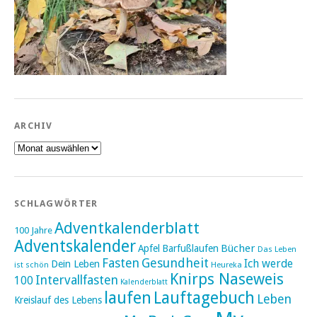
ARCHIV
Archiv
SCHLAGWÖRTER
Adventkalenderblatt
100 Jahre
Adventskalender
Bücher
Apfel
Barfußlaufen
Das Leben
Fasten
Gesundheit
Ich werde
Dein Leben
ist schön
Heureka
Knirps Naseweis
Intervallfasten
100
Kalenderblatt
laufen
Lauftagebuch
Leben
Kreislauf des Lebens