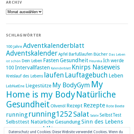
ARCHIV
Archiv
SCHLAGWÖRTER
Adventkalenderblatt
100 Jahre
Adventskalender
Bücher
Apfel
Barfußlaufen
Das Leben
Fasten
Gesundheit
Ich werde
Dein Leben
ist schön
Heureka
Knirps Naseweis
Intervallfasten
100
Kalenderblatt
laufen
Lauftagebuch
Leben
Kreislauf des Lebens
My
My BodyGym
Liegestütze
LebNatEne
Home is my Body
Natürliche
Gesundheit
Rezepte
Rezept
Olivenöl
Rote Beete
running1252
Salat
running
SelbstTest
Salate
Sinn des Lebens
Selbsttest Natürliche Gesundung
Ultra
Ultramarathon
Tageskalender
Skaten
Datenschutz und Cookies: Diese Website verwendet Cookies. Wenn du