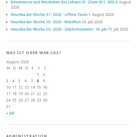
Erkenntnisse und Weisheiten des Lebens VI- Zitate 651- 800
4. August
2026
Heureka der Woche 31- 2026- offene Türen
1. August 2026
Heureka der Woche 30- 2026- Rebellion
26. Juli 2026
Heureka der Woche 29- 2026- Glücksmomente- 18. Juli
19. Juli 2026
WAS IST ODER WAR LOS?
August 2026
M
D
M
D
F
S
S
1
2
3
4
5
6
7
8
9
10
11
12
13
14
15
16
17
18
19
20
21
22
23
24
25
26
27
28
29
30
31
« Juli
ADMINISTRATION