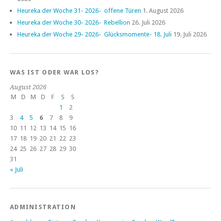
Heureka der Woche 31- 2026- offene Türen
1. August 2026
Heureka der Woche 30- 2026- Rebellion
26. Juli 2026
Heureka der Woche 29- 2026- Glücksmomente- 18. Juli
19. Juli 2026
WAS IST ODER WAR LOS?
August 2026
M
D
M
D
F
S
S
1
2
3
4
5
6
7
8
9
10
11
12
13
14
15
16
17
18
19
20
21
22
23
24
25
26
27
28
29
30
31
« Juli
ADMINISTRATION