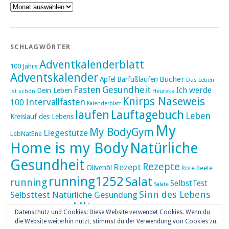
Archiv
SCHLAGWÖRTER
Adventkalenderblatt
100 Jahre
Adventskalender
Bücher
Apfel
Barfußlaufen
Das Leben
Fasten
Gesundheit
Ich werde
Dein Leben
ist schön
Heureka
Knirps Naseweis
Intervallfasten
100
Kalenderblatt
laufen
Lauftagebuch
Leben
Kreislauf des Lebens
My
My BodyGym
Liegestütze
LebNatEne
Home is my Body
Natürliche
Gesundheit
Rezepte
Rezept
Olivenöl
Rote Beete
running1252
Salat
running
SelbstTest
Salate
Sinn des Lebens
Selbsttest Natürliche Gesundung
Ultra
Ultramarathon
Tageskalender
Skaten
Datenschutz und Cookies: Diese Website verwendet Cookies. Wenn du
umZEITZUerLEBEN
die Website weiterhin nutzt, stimmst du der Verwendung von Cookies zu.
Weihnachten