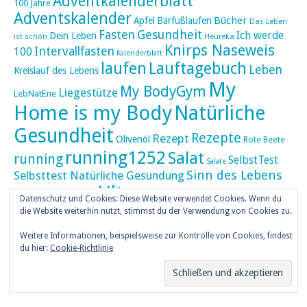
Adventkalenderblatt
100 Jahre
Adventskalender
Bücher
Apfel
Barfußlaufen
Das Leben
Fasten
Gesundheit
Ich werde
Dein Leben
ist schön
Heureka
Knirps Naseweis
Intervallfasten
100
Kalenderblatt
laufen
Lauftagebuch
Leben
Kreislauf des Lebens
My
My BodyGym
Liegestütze
LebNatEne
Home is my Body
Natürliche
Gesundheit
Rezepte
Rezept
Olivenöl
Rote Beete
running1252
Salat
running
SelbstTest
Salate
Sinn des Lebens
Selbsttest Natürliche Gesundung
Ultra
Ultramarathon
Tageskalender
Skaten
Datenschutz und Cookies: Diese Website verwendet Cookies. Wenn du
umZEITZUerLEBEN
die Website weiterhin nutzt, stimmst du der Verwendung von Cookies zu.
Weihnachten
Weihnachtskalender
Weitere Informationen, beispielsweise zur Kontrolle von Cookies, findest
weiser UHU
du hier:
Cookie-Richtlinie
ZEITZULEBEN
Überlebenswissen