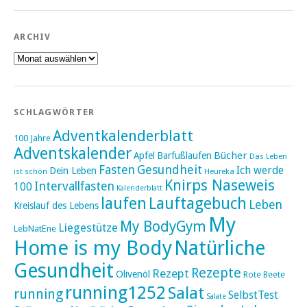
ARCHIV
Archiv
SCHLAGWÖRTER
Adventkalenderblatt
100 Jahre
Adventskalender
Bücher
Apfel
Barfußlaufen
Das Leben
Fasten
Gesundheit
Ich werde
Dein Leben
ist schön
Heureka
Knirps Naseweis
Intervallfasten
100
Kalenderblatt
laufen
Lauftagebuch
Leben
Kreislauf des Lebens
My
My BodyGym
Liegestütze
LebNatEne
Home is my Body
Natürliche
Gesundheit
Rezepte
Rezept
Olivenöl
Rote Beete
running1252
Salat
running
SelbstTest
Salate