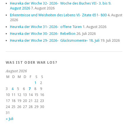
Heureka der Woche 32- 2026- Woche des Buches VII- 3. bis 9.
August 2026
7. August 2026
Erkenntnisse und Weisheiten des Lebens VI- Zitate 651- 800
4. August
2026
Heureka der Woche 31- 2026- offene Türen
1. August 2026
Heureka der Woche 30- 2026- Rebellion
26. Juli 2026
Heureka der Woche 29- 2026- Glücksmomente- 18. Juli
19. Juli 2026
WAS IST ODER WAR LOS?
August 2026
M
D
M
D
F
S
S
1
2
3
4
5
6
7
8
9
10
11
12
13
14
15
16
17
18
19
20
21
22
23
24
25
26
27
28
29
30
31
« Juli