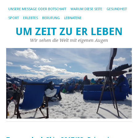
UNSERE MESSAGE ODER BOTSCHAFT
WARUM DIESE SEITE
GESUNDHEIT
SPORT
ERLEBTES
BERUFUNG
LEBNATENE
UM ZEIT ZU ER LEBEN
Wir sehen die Welt mit eigenen Augen