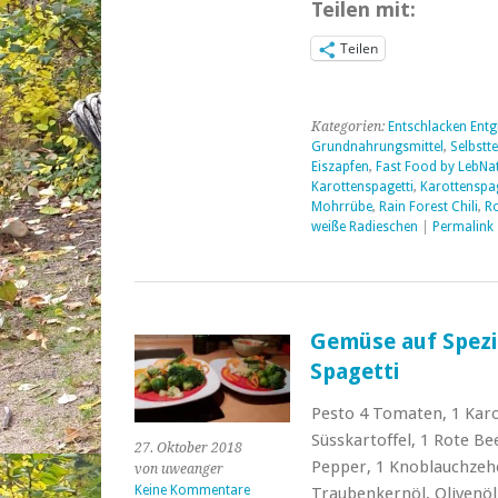
Teilen mit:
Teilen
Kategorien:
Entschlacken Entg
Grundnahrungsmittel
,
Selbstte
Eiszapfen
,
Fast Food by LebNa
Karottenspagetti
,
Karottenspag
Mohrrübe
,
Rain Forest Chili
,
R
weiße Radieschen
|
Permalink
Gemüse auf Spezi
Spagetti
Pesto 4 Tomaten, 1 Karo
Süsskartoffel, 1 Rote Be
27. Oktober 2018
Pepper, 1 Knoblauchzehe
von uweanger
Keine Kommentare
Traubenkernöl, Olivenöl