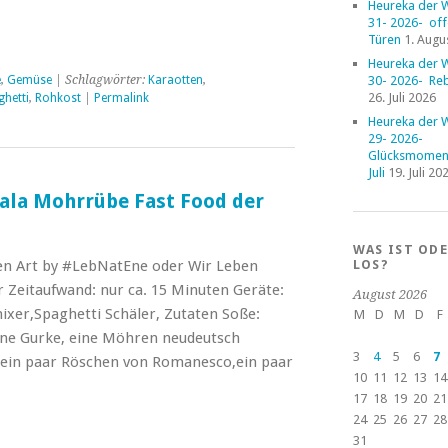
Heureka der 
31- 2026- of
Türen
1. Augu
Heureka der 
30- 2026- Reb
e
,
Gemüse
| Schlagwörter:
Karaotten
,
26. Juli 2026
hetti
,
Rohkost
|
Permalink
Heureka der 
29- 2026-
Glücksmoment
Juli
19. Juli 20
 ala Mohrrübe Fast Food der
WAS IST OD
LOS?
en Art by #LebNatEne oder Wir Leben
r Zeitaufwand: nur ca. 15 Minuten Geräte:
August 2026
xer,Spaghetti Schäler, Zutaten Soße:
M
D
M
D
F
rüne Gurke, eine Möhren neudeutsch
3
4
5
6
7
 ein paar Röschen von Romanesco,ein paar
10
11
12
13
14
→
17
18
19
20
21
24
25
26
27
28
31