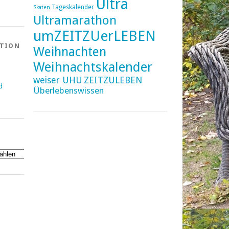
Ultra
Tageskalender
Skaten
Ultramarathon
umZEITZUerLEBEN
ATION
Weihnachten
Weihnachtskalender
weiser UHU
ZEITZULEBEN
d
Überlebenswissen