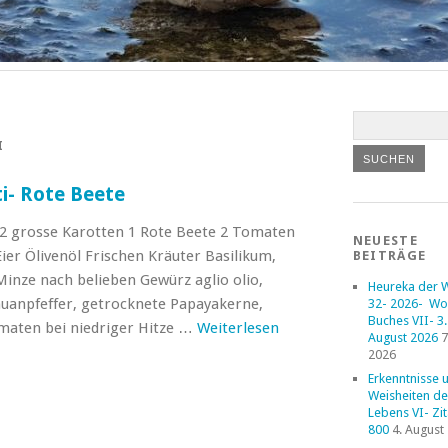
I
i- Rote Beete
: 2 grosse Karotten 1 Rote Beete 2 Tomaten
NEUESTE
er Ölivenöl Frischen Kräuter Basilikum,
BEITRÄGE
Minze nach belieben Gewürz aglio olio,
Heureka der 
huanpfeffer, getrocknete Papayakerne,
32- 2026- Wo
Buches VII- 3. 
maten bei niedriger Hitze …
Weiterlesen
August 2026
7
2026
Erkenntnisse 
Weisheiten de
Lebens VI- Zi
800
4. August