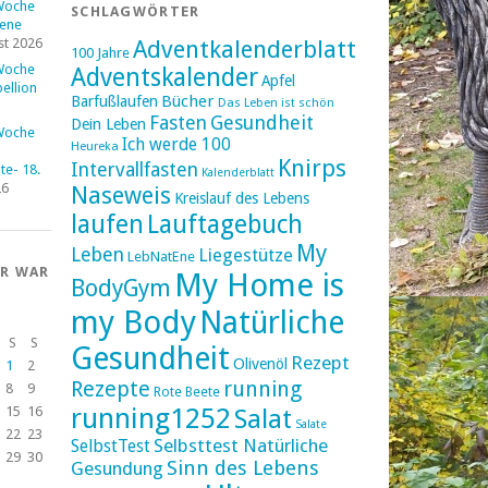
Woche
SCHLAGWÖRTER
fene
st 2026
Adventkalenderblatt
100 Jahre
Woche
Adventskalender
Apfel
ellion
Bücher
Barfußlaufen
Das Leben ist schön
Fasten
Gesundheit
Dein Leben
Woche
Ich werde 100
Heureka
Knirps
Intervallfasten
e- 18.
Kalenderblatt
26
Naseweis
Kreislauf des Lebens
laufen
Lauftagebuch
My
Leben
Liegestütze
LebNatEne
ER WAR
My Home is
BodyGym
my Body
Natürliche
S
S
Gesundheit
Rezept
Olivenöl
1
2
Rezepte
running
8
9
Rote Beete
running1252
15
16
Salat
Salate
22
23
Selbsttest Natürliche
SelbstTest
29
30
Sinn des Lebens
Gesundung