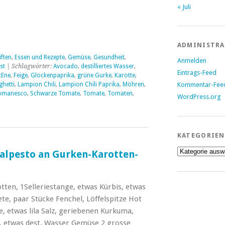
« Juli
ADMINISTR
iften
,
Essen und Rezepte
,
Gemüse
,
Gesundheit
,
Anmelden
st
| Schlagwörter:
Avocado
,
destilliertes Wasser
,
Eintrags-Feed
tEne
,
Feige
,
Glockenpaprika
,
grüne Gurke
,
Karotte
,
Kommentar-Fee
hetti
,
Lampion Chili
,
Lampion Chili Paprika
,
Möhren
,
omanesco
,
Schwarze Tomate
,
Tomate
,
Tomaten
,
WordPress.org
KATEGORIEN
Kategorien
alpesto an Gurken-Karotten-
tten, 1Selleriestange, etwas Kürbis, etwas
ete, paar Stücke Fenchel, Löffelspitze Hot
, etwas lila Salz, geriebenen Kurkuma,
, etwas dest. Wasser Gemüse 2 grosse