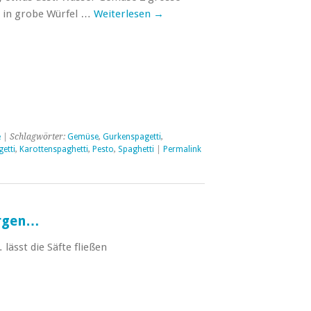
d in grobe Würfel …
Weiterlesen
→
e
| Schlagwörter:
Gemüse
,
Gurkenspagetti
,
etti
,
Karottenspaghetti
,
Pesto
,
Spaghetti
|
Permalink
orgen…
ässt die Säfte fließen