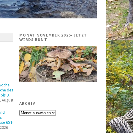
MONAT NOVEMBER 2025- JETZT
WIRDS BUNT
Woche
che des
bis 9.
. August
ARCHIV
Archiv
und
s
tate 651-
 2026