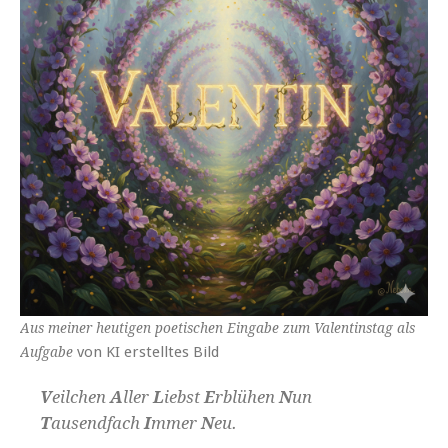
Aus meiner heutigen poetischen Eingabe zum Valentinstag als
von KI erstelltes Bild
Aufgabe
V
eilchen
A
ller
L
iebst
E
rblühen
N
un
T
ausendfach
I
mmer
N
eu.