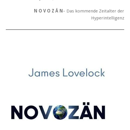
N O V O Z Ä N
– Das kommende Zeitalter der
Hyperintelligenz