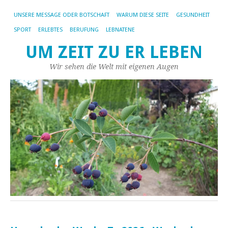
UNSERE MESSAGE ODER BOTSCHAFT
WARUM DIESE SEITE
GESUNDHEIT
SPORT
ERLEBTES
BERUFUNG
LEBNATENE
UM ZEIT ZU ER LEBEN
Wir sehen die Welt mit eigenen Augen