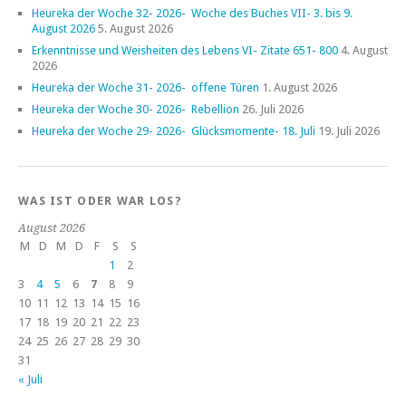
Heureka der Woche 32- 2026- Woche des Buches VII- 3. bis 9.
August 2026
5. August 2026
Erkenntnisse und Weisheiten des Lebens VI- Zitate 651- 800
4. August
2026
Heureka der Woche 31- 2026- offene Türen
1. August 2026
Heureka der Woche 30- 2026- Rebellion
26. Juli 2026
Heureka der Woche 29- 2026- Glücksmomente- 18. Juli
19. Juli 2026
WAS IST ODER WAR LOS?
August 2026
M
D
M
D
F
S
S
1
2
3
4
5
6
7
8
9
10
11
12
13
14
15
16
17
18
19
20
21
22
23
24
25
26
27
28
29
30
31
« Juli