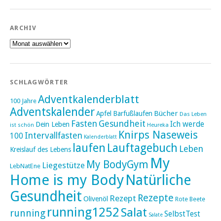
ARCHIV
Archiv
SCHLAGWÖRTER
Adventkalenderblatt
100 Jahre
Adventskalender
Bücher
Apfel
Barfußlaufen
Das Leben
Fasten
Gesundheit
Ich werde
Dein Leben
ist schön
Heureka
Knirps Naseweis
Intervallfasten
100
Kalenderblatt
laufen
Lauftagebuch
Leben
Kreislauf des Lebens
My
My BodyGym
Liegestütze
LebNatEne
Home is my Body
Natürliche
Gesundheit
Rezepte
Rezept
Olivenöl
Rote Beete
running1252
Salat
running
SelbstTest
Salate