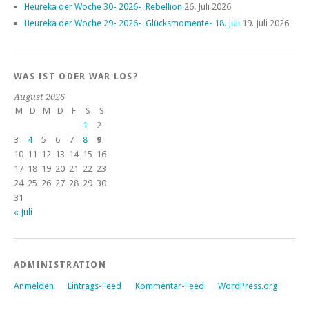
Heureka der Woche 30- 2026- Rebellion
26. Juli 2026
Heureka der Woche 29- 2026- Glücksmomente- 18. Juli
19. Juli 2026
WAS IST ODER WAR LOS?
August 2026
M
D
M
D
F
S
S
1
2
3
4
5
6
7
8
9
10
11
12
13
14
15
16
17
18
19
20
21
22
23
24
25
26
27
28
29
30
31
« Juli
ADMINISTRATION
Anmelden
Eintrags-Feed
Kommentar-Feed
WordPress.org