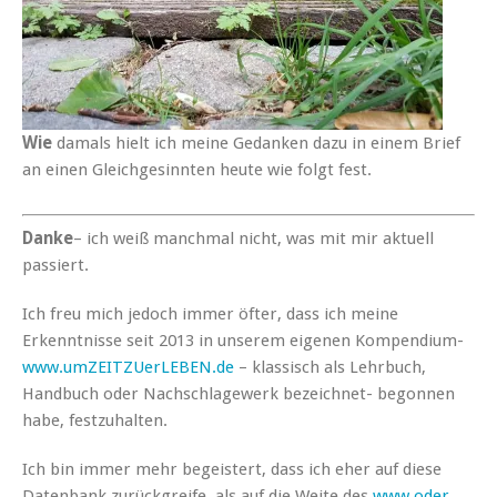
Wie
damals hielt ich meine Gedanken dazu in einem Brief
an einen Gleichgesinnten heute wie folgt fest.
Danke
– ich weiß manchmal nicht, was mit mir aktuell
passiert.
Ich freu mich jedoch immer öfter, dass ich meine
Erkenntnisse seit 2013 in unserem eigenen Kompendium-
www.umZEITZUerLEBEN.de
– klassisch als Lehrbuch,
Handbuch oder Nachschlagewerk bezeichnet- begonnen
habe, festzuhalten.
Ich bin immer mehr begeistert, dass ich eher auf diese
Datenbank zurückgreife, als auf die Weite des
www oder