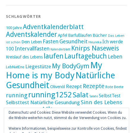
SCHLAGWÖRTER
Adventkalenderblatt
100 Jahre
Adventskalender
Bücher
Apfel
Barfußlaufen
Das Leben
Fasten
Gesundheit
Ich werde
Dein Leben
ist schön
Heureka
Knirps Naseweis
Intervallfasten
100
Kalenderblatt
laufen
Lauftagebuch
Leben
Kreislauf des Lebens
My
My BodyGym
Liegestütze
LebNatEne
Home is my Body
Natürliche
Gesundheit
Rezepte
Rezept
Olivenöl
Rote Beete
running1252
Salat
running
SelbstTest
Salate
Sinn des Lebens
Selbsttest Natürliche Gesundung
Ultra
Ultramarathon
Tageskalender
Skaten
Datenschutz und Cookies: Diese Website verwendet Cookies. Wenn du
umZEITZUerLEBEN
die Website weiterhin nutzt, stimmst du der Verwendung von Cookies zu.
Weihnachten
Weihnachtskalender
Weitere Informationen, beispielsweise zur Kontrolle von Cookies, findest
weiser UHU