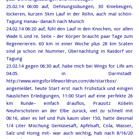
25.02.14 06:00 auf, Dehnungsübungen, 30 Kniebeugen,
lockeren, kurzen 5km Lauf in der Röhn, auch mal schön-
Tagung Hanau- danach nach Munich
24.02.14 06:20 auf, fühl den Lauf in den Knochen, vor allen
Wade li. und re. Seite – der Körper braucht paar Tage zum
Regenerieren. 60 km in einer Woche plus 28 km Scaten
sind ja schon ne Nummer, Übernachtung in Rasdorf vor
Tagung
23.02.14 gegen 06:30 auf, habe mich bei Wings for Life am
04.05. in Darmstadt
http://www.wingsforlifeworldrun.com/de/startbox/
angemeldet. heute Start erst nach Frühstück und einigen
häuslichen Erledigungen,
11:00 Start auf eine perfekte 26
km Runde
– einfach drauflos, Prausitz Kobeln
Neuhirschstein an der Elbe zurück, viel zu schnell mit
06:16, aber es lief und Puls kaum über 150, hatte diesmal
1/4 Liter Mischung Gemüsesaft, Apfelsaft, Cola, Wasser,
Salz und Honig mit- war auch wichtig, hab nach 8/16/20