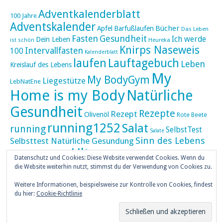
Adventkalenderblatt
100 Jahre
Adventskalender
Bücher
Apfel
Barfußlaufen
Das Leben
Fasten
Gesundheit
Ich werde
Dein Leben
ist schön
Heureka
Knirps Naseweis
Intervallfasten
100
Kalenderblatt
laufen
Lauftagebuch
Leben
Kreislauf des Lebens
My
My BodyGym
Liegestütze
LebNatEne
Home is my Body
Natürliche
Gesundheit
Rezepte
Rezept
Olivenöl
Rote Beete
running1252
Salat
running
SelbstTest
Salate
Sinn des Lebens
Selbsttest Natürliche Gesundung
Ultra
Ultramarathon
Tageskalender
Skaten
Datenschutz und Cookies: Diese Website verwendet Cookies. Wenn du
umZEITZUerLEBEN
die Website weiterhin nutzt, stimmst du der Verwendung von Cookies zu.
Weihnachten
Weihnachtskalender
Weitere Informationen, beispielsweise zur Kontrolle von Cookies, findest
weiser UHU
du hier:
Cookie-Richtlinie
ZEITZULEBEN
Überlebenswissen