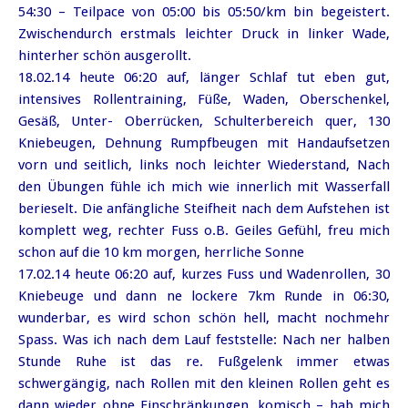
54:30 – Teilpace von 05:00 bis 05:50/km bin begeistert.
Zwischendurch erstmals leichter Druck in linker Wade,
hinterher schön ausgerollt.
18.02.14 heute 06:20 auf, länger Schlaf tut eben gut,
intensives Rollentraining, Füße, Waden, Oberschenkel,
Gesäß, Unter- Oberrücken, Schulterbereich quer, 130
Kniebeugen, Dehnung Rumpfbeugen mit Handaufsetzen
vorn und seitlich, links noch leichter Wiederstand, Nach
den Übungen fühle ich mich wie innerlich mit Wasserfall
berieselt. Die anfängliche Steifheit nach dem Aufstehen ist
komplett weg, rechter Fuss o.B. Geiles Gefühl, freu mich
schon auf die 10 km morgen, herrliche Sonne
17.02.14 heute 06:20 auf, kurzes Fuss und Wadenrollen, 30
Kniebeuge und dann ne lockere 7km Runde in 06:30,
wunderbar, es wird schon schön hell, macht nochmehr
Spass. Was ich nach dem Lauf feststelle: Nach ner halben
Stunde Ruhe ist das re. Fußgelenk immer etwas
schwergängig, nach Rollen mit den kleinen Rollen geht es
dann wieder ohne Einschränkungen, komisch – hab mich