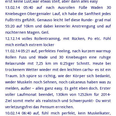
erst keine Lust,war etwas steif, aber dann alles easy
13.02.14 05:40 auf nach Ausrollen Füße Waden 30
Kniebeugen Obergenialer Lauf, ich habe die Sanftheit jedes
Fußtritts gefühlt. Genauso leicht lief diese Runde- grad mal
55:20 auf 10km und dabei keinerlei Anstrengung und auf
nüchternen Magen. Geil.
12.12.14 volles Rollentraining, mit Rücken, Po etc. Fühl
mich einfach extrem locker
11.02.14 05:21 auf, perfektes Feeling, nach kurzem warmup
Rollen Fuss und Wade und 30 Kniebeugen eine ruhige
Relaxrunde mit 7,25 km im 6:25iger Schnitt. Heute bei
trockenem Wetter wieder mit den leichten carhu- es ist ein
Traum. Ich spüre so richtig, wie der Körper sich bedankt,
weder Muskeln noch Sehnen, noch calcaneus haben was zu
melden, außer – alles ganz easy. Es geht eben doch. Erster
voller Laufmonat beendet, 130km von 1252km für 2014-
Ziel somit mehr als realistisch und Schwerpunkt- Du wirst
verletzungsfrei das Pensum erreichen.
10.02.14 06:40 auf, fühl mich perfekt, kein Muskelkater,