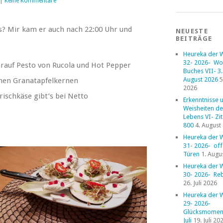
|
Keine Kommentare
? Mir kam er auch nach 22:00 Uhr und
NEUESTE
BEITRÄGE
Heureka der 
32- 2026- Wo
arauf Pesto von Rucola und Hot Pepper
Buches VII- 3. 
August 2026
5
chen Granatapfelkernen
2026
ischkäse gibt’s bei Netto
Erkenntnisse 
Weisheiten de
Lebens VI- Zi
800
4. August
Heureka der 
31- 2026- of
Türen
1. Augu
Heureka der 
30- 2026- Reb
26. Juli 2026
Heureka der 
29- 2026-
Glücksmoment
Juli
19. Juli 20