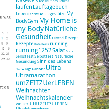
Naseweis
Kreislauf des Lebens
laufen
Lauftagebuch
My
Leben
Liegestütze
LebNatEne
ER WAR
My Home is
BodyGym
my Body
Natürliche
S
S
Gesundheit
Rezept
Olivenöl
1
2
Rezepte
running
8
9
Rote Beete
running1252
15
16
Salat
Salate
22
23
Selbsttest Natürliche
SelbstTest
29
30
Sinn des Lebens
Gesundung
Ultra
Tageskalender
Skaten
Ultramarathon
umZEITZUerLEBEN
ATION
Weihnachten
Weihnachtskalender
weiser UHU
ZEITZULEBEN
d
Überlebenswissen