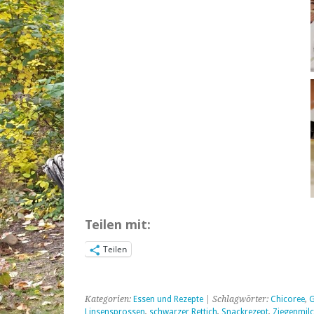
Teilen mit:
Teilen
Kategorien:
Essen und Rezepte
| Schlagwörter:
Chicoree
,
G
Linsensprossen
,
schwarzer Rettich
,
Snackrezept
,
Ziegenmil