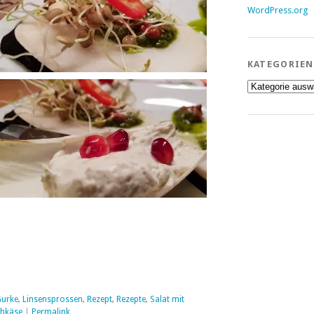
WordPress.org
KATEGORIEN
Kategorien
urke
,
Linsensprossen
,
Rezept
,
Rezepte
,
Salat mit
chkäse
|
Permalink