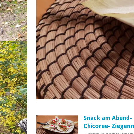
Snack am Abend- 
Chicoree- Ziegenm