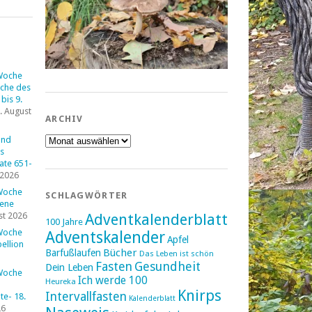
Woche
che des
bis 9.
. August
ARCHIV
Archiv
und
s
tate 651-
 2026
Woche
SCHLAGWÖRTER
fene
st 2026
Adventkalenderblatt
100 Jahre
Woche
Adventskalender
Apfel
ellion
Bücher
Barfußlaufen
Das Leben ist schön
Fasten
Gesundheit
Dein Leben
Woche
Ich werde 100
Heureka
Knirps
Intervallfasten
e- 18.
Kalenderblatt
26