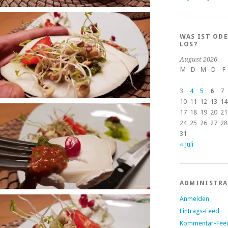
WAS IST OD
LOS?
August 2026
M
D
M
D
F
3
4
5
6
7
10
11
12
13
14
17
18
19
20
21
24
25
26
27
28
31
« Juli
ADMINISTR
Anmelden
Eintrags-Feed
Kommentar-Fee