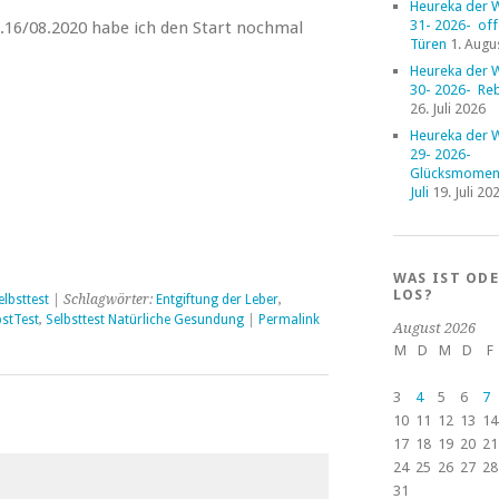
Heureka der 
31- 2026- of
16/08.2020 habe ich den Start nochmal
Türen
1. Augu
Heureka der 
30- 2026- Reb
26. Juli 2026
Heureka der 
29- 2026-
Glücksmoment
Juli
19. Juli 20
WAS IST OD
LOS?
elbsttest
| Schlagwörter:
Entgiftung der Leber
,
bstTest
,
Selbsttest Natürliche Gesundung
|
Permalink
August 2026
M
D
M
D
F
3
4
5
6
7
10
11
12
13
14
17
18
19
20
21
24
25
26
27
28
31