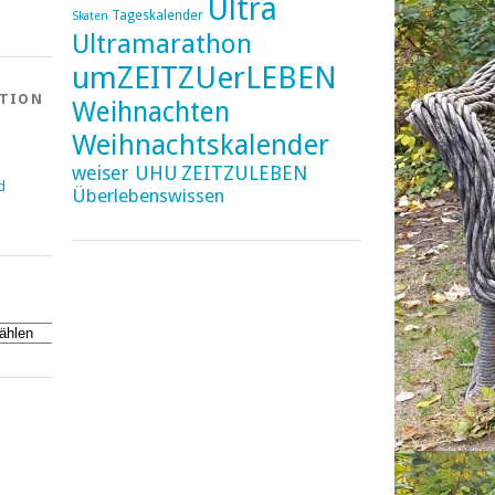
Ultra
Tageskalender
Skaten
Ultramarathon
umZEITZUerLEBEN
ATION
Weihnachten
Weihnachtskalender
weiser UHU
ZEITZULEBEN
d
Überlebenswissen