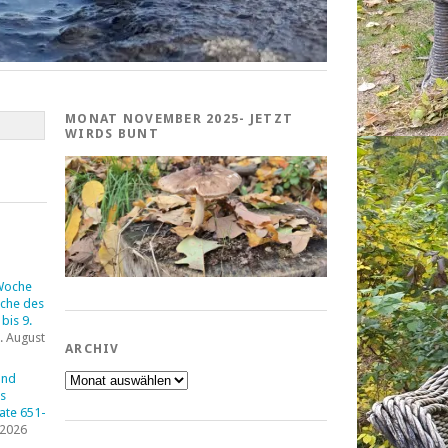
MONAT NOVEMBER 2025- JETZT
WIRDS BUNT
Woche
che des
bis 9.
. August
ARCHIV
Archiv
und
s
tate 651-
 2026