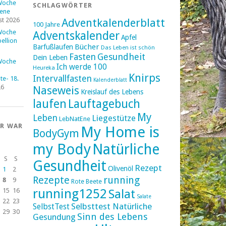
Woche
SCHLAGWÖRTER
fene
st 2026
Adventkalenderblatt
100 Jahre
Woche
Adventskalender
Apfel
ellion
Bücher
Barfußlaufen
Das Leben ist schön
Fasten
Gesundheit
Dein Leben
Woche
Ich werde 100
Heureka
Knirps
Intervallfasten
e- 18.
Kalenderblatt
26
Naseweis
Kreislauf des Lebens
laufen
Lauftagebuch
My
Leben
Liegestütze
LebNatEne
ER WAR
My Home is
BodyGym
my Body
Natürliche
S
S
Gesundheit
Rezept
Olivenöl
1
2
Rezepte
running
8
9
Rote Beete
running1252
15
16
Salat
Salate
22
23
Selbsttest Natürliche
SelbstTest
29
30
Sinn des Lebens
Gesundung