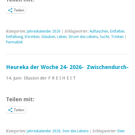
Teilen
Kategorien:
Jahreskalender 2026
| Schlagwörter:
Auftauchen
,
Entfalten
,
Entfaltung
,
Ertrinken
,
Glauben
,
Leben
,
Strom des Lebens
,
Sucht
,
Trinken
|
Permalink
Heureka der Woche 24- 2026- Zwischendurch-
14. Juni- Illusion der F R E I H E I T
Teilen mit:
Teilen
Kategorien:
Jahreskalender 2026
,
Sinn des Lebens
| Schlagwörter:
Dein