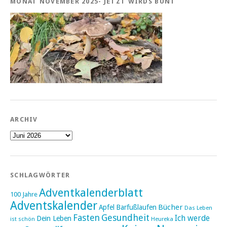
MONAT NOVEMBER 2025- JETZT WIRDS BUNT
ARCHIV
Archiv
SCHLAGWÖRTER
Adventkalenderblatt
100 Jahre
Adventskalender
Bücher
Apfel
Barfußlaufen
Das Leben
Fasten
Gesundheit
Ich werde
Dein Leben
ist schön
Heureka