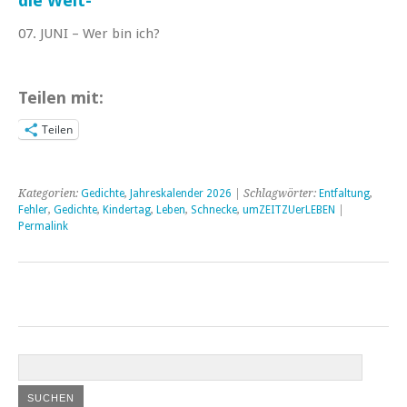
die Welt-
07. JUNI – Wer bin ich?
Teilen mit:
Teilen
Kategorien:
Gedichte
,
Jahreskalender 2026
| Schlagwörter:
Entfaltung
,
Fehler
,
Gedichte
,
Kindertag
,
Leben
,
Schnecke
,
umZEITZUerLEBEN
|
Permalink