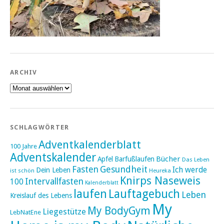
ARCHIV
Archiv
SCHLAGWÖRTER
Adventkalenderblatt
100 Jahre
Adventskalender
Bücher
Apfel
Barfußlaufen
Das Leben
Fasten
Gesundheit
Ich werde
Dein Leben
ist schön
Heureka
Knirps Naseweis
Intervallfasten
100
Kalenderblatt
laufen
Lauftagebuch
Leben
Kreislauf des Lebens
My
My BodyGym
Liegestütze
LebNatEne