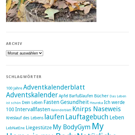
ARCHIV
Archiv
SCHLAGWÖRTER
Adventkalenderblatt
100 Jahre
Adventskalender
Bücher
Apfel
Barfußlaufen
Das Leben
Fasten
Gesundheit
Ich werde
Dein Leben
ist schön
Heureka
Knirps Naseweis
Intervallfasten
100
Kalenderblatt
laufen
Lauftagebuch
Leben
Kreislauf des Lebens
My
My BodyGym
Liegestütze
LebNatEne