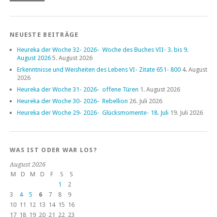
NEUESTE BEITRÄGE
Heureka der Woche 32- 2026- Woche des Buches VII- 3. bis 9.
August 2026
5. August 2026
Erkenntnisse und Weisheiten des Lebens VI- Zitate 651- 800
4. August
2026
Heureka der Woche 31- 2026- offene Türen
1. August 2026
Heureka der Woche 30- 2026- Rebellion
26. Juli 2026
Heureka der Woche 29- 2026- Glücksmomente- 18. Juli
19. Juli 2026
WAS IST ODER WAR LOS?
August 2026
M
D
M
D
F
S
S
1
2
3
4
5
6
7
8
9
10
11
12
13
14
15
16
17
18
19
20
21
22
23