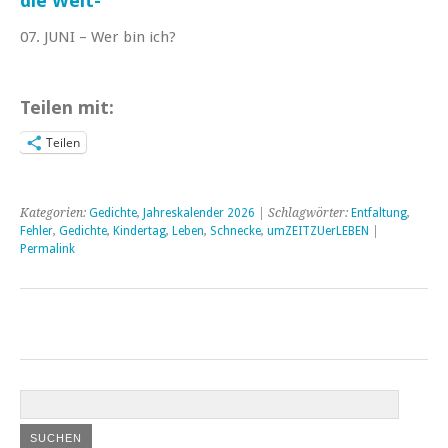
die Welt-
07. JUNI – Wer bin ich?
Teilen mit:
Teilen
Kategorien:
Gedichte
,
Jahreskalender 2026
| Schlagwörter:
Entfaltung
,
Fehler
,
Gedichte
,
Kindertag
,
Leben
,
Schnecke
,
umZEITZUerLEBEN
|
Permalink