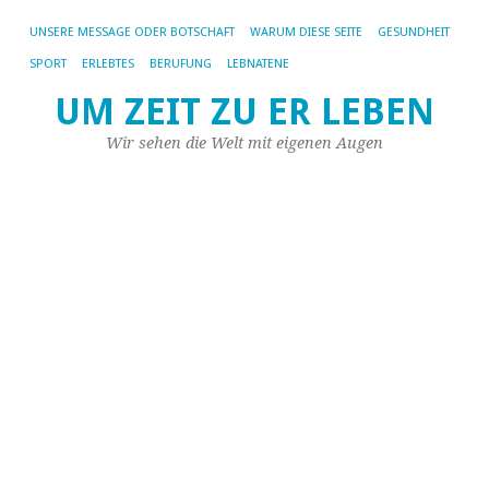
UNSERE MESSAGE ODER BOTSCHAFT
WARUM DIESE SEITE
GESUNDHEIT
SPORT
ERLEBTES
BERUFUNG
LEBNATENE
w
UM ZEIT ZU ER LEBEN
1
Wir sehen die Welt mit eigenen Augen
27.
Ma
20
vo
uw
|
Kei
Ko
Nächstes
←
Bild →
Vo
Bil
Tr
sin