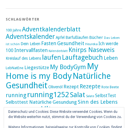
SCHLAGWÖRTER
Adventkalenderblatt
100 Jahre
Adventskalender
Bücher
Apfel
Barfußlaufen
Das Leben
Fasten
Gesundheit
Ich werde
Dein Leben
ist schön
Heureka
Knirps Naseweis
Intervallfasten
100
Kalenderblatt
laufen
Lauftagebuch
Leben
Kreislauf des Lebens
My
My BodyGym
Liegestütze
LebNatEne
Home is my Body
Natürliche
Gesundheit
Rezepte
Rezept
Olivenöl
Rote Beete
running1252
Salat
running
SelbstTest
Salate
Sinn des Lebens
Selbsttest Natürliche Gesundung
Ultra
Ultramarathon
Tageskalender
Skaten
Datenschutz und Cookies: Diese Website verwendet Cookies. Wenn du
umZEITZUerLEBEN
die Website weiterhin nutzt, stimmst du der Verwendung von Cookies zu.
Weihnachten
Weitere Informationen, beispielsweise zur Kontrolle von Cookies, findest