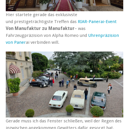
Hier startete gerade das exklusivste
und prestigeträchtigste Treffen das
RIAR-Panerai-Event
Von Manufaktur zu Manufaktur
– was
Fahrzeugpräzision von Alpha Romeo und
Uhrenpräzision
von Paner
ai verbinden will.
Gerade muss ich das Fenster schließen, weil der Regen des
inzwischen angekommen Gewitters dafür gesorgt hat,